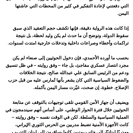
التي دفعتني لإعادة التفكير في كثير من المحطات التي عاشتها
اليمن.
إذا كانت هذه الرواية دقيقة، فإنها تكشف حجم التعقيد الذي سبق
سقوط الدولة، وتوضح أن ما حدث لم يكن وليد لحظة، بل نتيجة
تراكمات وأخطاء وصراعات داخلية وتدخلات خارجية امتدت لسنوات.
بحسب ما أورده الأحمدي، فإن دخول الحوثيين إلى صنعاء لم يكن
مجرد انتصار عسكري مفاجئ، بل جاء – وفق روايته – في ظل تنسيق
ودعم من الرئيس السابق علي عبدالله صالح، نتيجة الخلافات
والضغوط السياسية التي كان يشعر بأنها تُمارس عليه من قبل حزب
الإصلاح. خطوة، إن صحت، غيّرت مسار اليمن بأكمله.
ويضيف أن جهاز الأمن القومي تلقى توجيهات بالتوقف عن متابعة
الحوثيين خلال فترة الحوار الوطني، على أساس أنهم سيندمجون في
العملية السياسية والسلطة. لكن في الوقت نفسه – وفق روايته –
كانت الأجهزة الأمنية تضبط مدربين من الحرس الثوري الإيراني،
ومدربًا لبنانيًا، إلى جانب يمنيين كانوا يسافرون إلى لبنان للتدريب