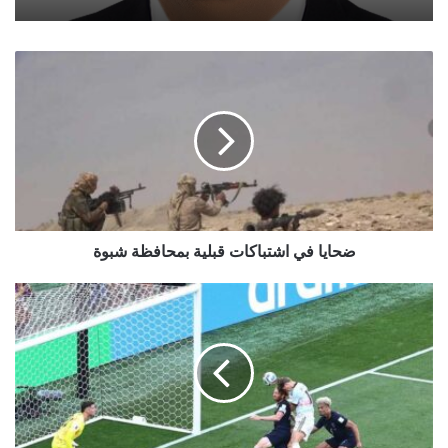
ضحايا
في
اشتباكات
قبلية
بمحافظة
شبوة
ضحايا في اشتباكات قبلية بمحافظة شبوة
كأس
العالم..
بلجيكا
تتأهل
إلى
ربع
النهائي
على