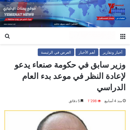
القائمة
بح
أخبار وتقارير
أهم الأخبار
العرض في الرئيسة
وزير سابق في حكومة صنعاء يدعو
لإعادة النظر في موعد بدء العام
الدراسي
منذ 4 أسابيع
1٬298
5 دقائق