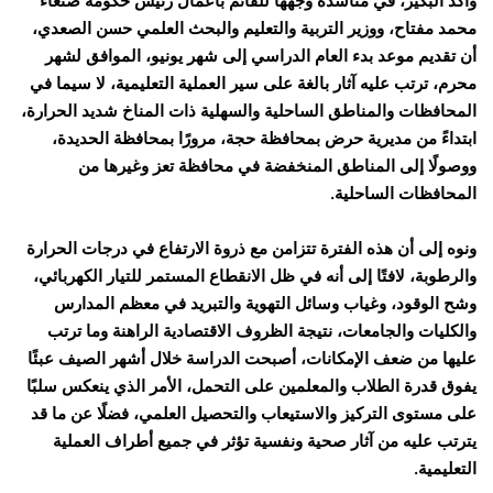
وأكد البكير، في مناشدة وجهها للقائم بأعمال رئيس حكومة صنعاء
محمد مفتاح، ووزير التربية والتعليم والبحث العلمي حسن الصعدي،
أن تقديم موعد بدء العام الدراسي إلى شهر يونيو، الموافق لشهر
محرم، ترتب عليه آثار بالغة على سير العملية التعليمية، لا سيما في
المحافظات والمناطق الساحلية والسهلية ذات المناخ شديد الحرارة،
ابتداءً من مديرية حرض بمحافظة حجة، مرورًا بمحافظة الحديدة،
ووصولًا إلى المناطق المنخفضة في محافظة تعز وغيرها من
المحافظات الساحلية.
ونوه إلى أن هذه الفترة تتزامن مع ذروة الارتفاع في درجات الحرارة
والرطوبة، لافتًا إلى أنه في ظل الانقطاع المستمر للتيار الكهربائي،
وشح الوقود، وغياب وسائل التهوية والتبريد في معظم المدارس
والكليات والجامعات، نتيجة الظروف الاقتصادية الراهنة وما ترتب
عليها من ضعف الإمكانات، أصبحت الدراسة خلال أشهر الصيف عبئًا
يفوق قدرة الطلاب والمعلمين على التحمل، الأمر الذي ينعكس سلبًا
على مستوى التركيز والاستيعاب والتحصيل العلمي، فضلًا عن ما قد
يترتب عليه من آثار صحية ونفسية تؤثر في جميع أطراف العملية
التعليمية.