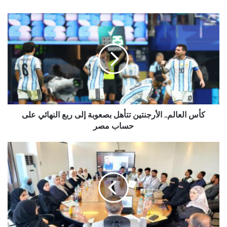
كأس
العالم..
الأرجنتين
تتأهل
بصعوبة
إلى
ربع
النهائي
على
حساب
كأس العالم.. الأرجنتين تتأهل بصعوبة إلى ربع النهائي على
مصر
حساب مصر
أكد
على
تمكين
جيل
جديد
من
الكفاءات
اليمنية..