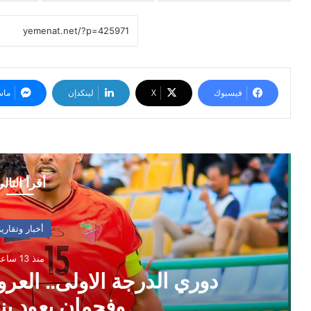
فيسبوك
‫X
لينكدإن
ماس
أقرأ التال
أخبار وتقارير
منذ 13 ساعة
دوري الدرجة الاولى.. العر
وفحمان يعود بن