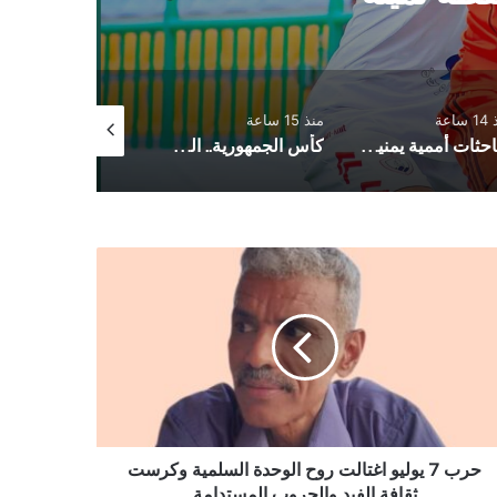
ساعة
منذ 15 ساعة
منذ 15 ساعة
مباحثات أممية يمنية بشأن مستجدات الأوضاع وجهود السلام
كأس الجمهورية.. المكلا يُكمل عقد الفرق المتأهلة إلى دور الـ16
ب
يو
الت
حدة
لمية
رست
فة
يد
حرب 7 يوليو اغتالت روح الوحدة السلمية وكرست
حروب
ثقافة الفيد والحروب المستدامة