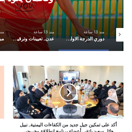
منذ 13 ساعة
منذ 13 ساعة
منذ 14 
مثقفون يمنيون يوجهون نداءً عاجلًا لسلطتي عدن وصنعاء لتوفير منحة علاجية للبرلماني حاشد
دوري الدرجة الاولى.. العروبة يفلت من الخسارة وفحمان يعود بنقطة ثمينة
عدن.. تعيينات وترقيات عسكرية وأمنية في القوات الأمنية وجهاز أمن الدولة
أكد
حر
على
7
تمكين
يول
جيل
اغت
جديد
روح
من
الو
الكفاءات
الس
اليمنية..
وك
نبيل
ثقا
هائل
أكد على تمكين جيل جديد من الكفاءات اليمنية.. نبيل
الف
سعيد
وال
هائل سعيد يلتقي أعضاء برنامج إنطلاقة وخريجي