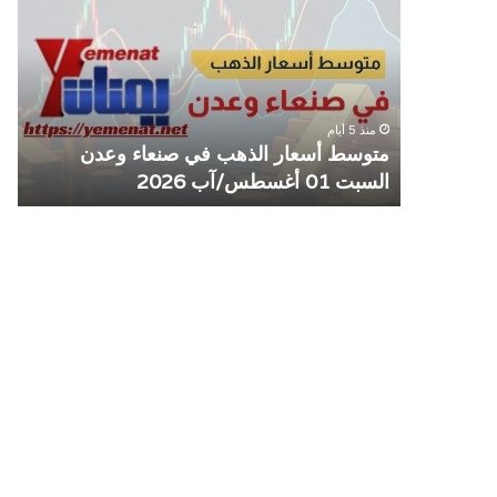
الذهب
الم
في
يوق
صنعاء
التع
وعدن
مع
السبت
منش
منذ 5 أيام
01
صرا
مل مع
متوسط أسعار الذهب في صنعاء وعدن
ص
أغسطس/
السبت 01 أغسطس/آب 2026
م
آب
2026