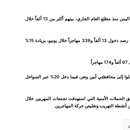
أعلنت المنظمة الدولية للهجرة، وصول أكثر من 97 ألف مهاجر إلى اليمن منذ مطلع العام الجاري، بينهم أكثر من 13 ألفاً خلال
وقالت المنظمة، في تقريرها الشهري، إن فريق مصفوفة تتبع النزوح رصد دخول 13 ألفاً و339 مهاجراً خلال يونيو، بزيادة 15%
.
وأوضح التقرير أن 80% من الوافدين دخلوا عبر سواحل جيبوتي ووصلوا إلى محافظتي أبين وتعز، فيما دخل 20% عبر السواحل
يق الحملات الأمنية التي استهدفت تجمعات المهربين خلال
ن أنشطة التهريب وتقليص حركة المهاجرين.