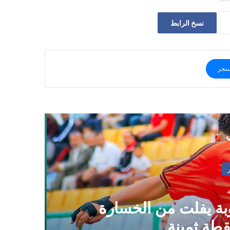
نسخ الرابط
نجر
ي
وبة يفلت من الخسارة
قطة ثمينة