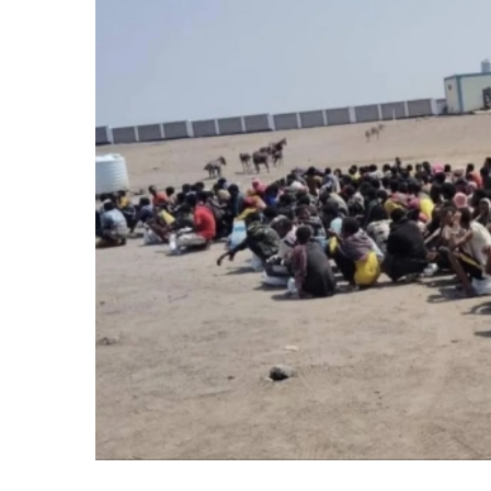
المركزي
يوقف
التعامل
مع
منشأتي
منذ أسبوع واحد
صرافة
لذهب في صنعاء
صنعاء.. البنك المركزي يوقف ا
منشأتي صرافة