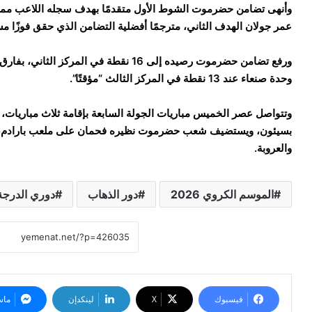
وأنهى تضامن حضرموت الشوط الأول متقدمًا بهدف سجله اللاعب ممد
عمر جولان الهدف الثاني، مترجمًا أفضلية التضامن الذي حقق فوزًا مستح
ورفع تضامن حضرموت رصيده إلى 16 نقطة في
وحدة صنعاء عند 13 نقطة في المركز الثالث “مؤقتًا”.
وتتواصل عصر الخميس مباريات الجولة السابعة بإقامة ثلاث مباريات، 
بسيئون، ويستضيف شعب حضرموت نظيره فحمان على ملعب بارادم، في
والعروبة.
الموسم الكروي 2026
دور الذهاب
دوري الدرجة 
فيسبوك
‫X
لينكدإن
ماس