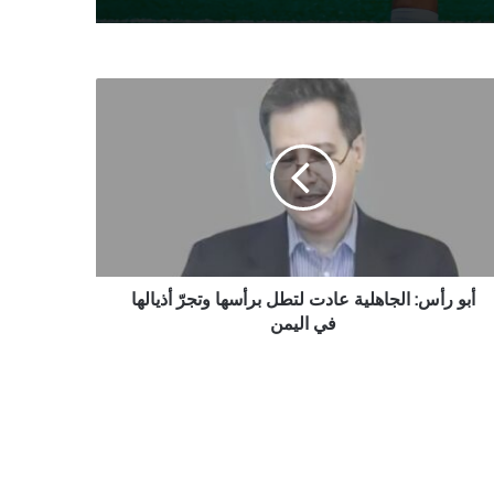
س:
اهلية
دت
ل
سها
رّ
لها
من
أبو رأس: الجاهلية عادت لتطل برأسها وتجرّ أذيالها
في اليمن