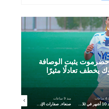
ي
 حضرموت يثبت الوصافة
ك يخطف تعادلًا مثيرًا
اعات
منذ 9 ساعات
منذ 13 ساعة
بعد 10 أشهر في ثلاجة المستشفى .. وفاء صدام الباشا المخلافي تُوارى الثرى وسط انتظار ان تقول العدالة كلمتها
صنعاء.. صفارات الإنذار تدوي في السائلة وأمطار هي الأغزر منذ بداية الموسم