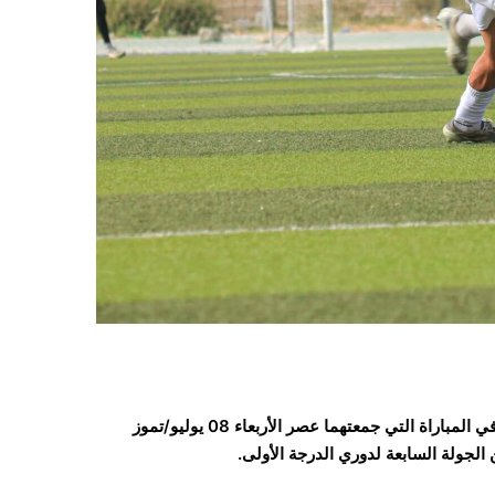
فاز فريق تضامن حضرموت على نظيره وحدة صنعاء بهدفين نظيفين، في المباراة التي جمعتهما عصر الأربعاء 08 يوليو/تموز