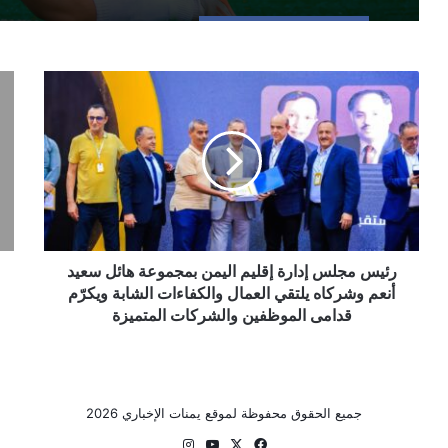
رئيس
أبو
مجلس
رأ
إدارة
الج
إقليم
عا
اليمن
لتط
بمجموعة
برأ
هائل
وتج
سعيد
أذيا
أنعم
في
وشركاه
رئيس مجلس إدارة إقليم اليمن بمجموعة هائل سعيد
الي
يلتقي
أنعم وشركاه يلتقي العمال والكفاءات الشابة ويكرّم
العمال
قدامى الموظفين والشركات المتميزة
والكفاءات
الشابة
ويكرّم
قدامى
جميع الحقوق محفوظة لموقع يمنات الإخباري 2026
الموظفين
والشركات
‫X
فيسبوك
‫YouTube
انستقرام