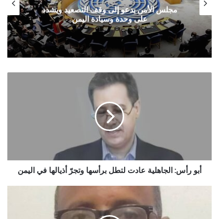
مجلس الأمن يدعو إلى وقف التصعيد ويشدد
على وحدة وسيادة اليمن
أبو
رأس:
الجاهلية
عادت
لتطل
برأسها
وتجرّ
أذيالها
في
اليمن
أبو رأس: الجاهلية عادت لتطل برأسها وتجرّ أذيالها في اليمن
عادات
وطقوس
لم