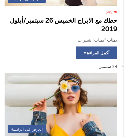
543
حظك مع الابراج الخميس 26 سبتمبر/أيلول
2019
يمنات “يمنات” ينشر ت
أكمل القراءة »
24 سبتمبر
العرض في الرئيسة