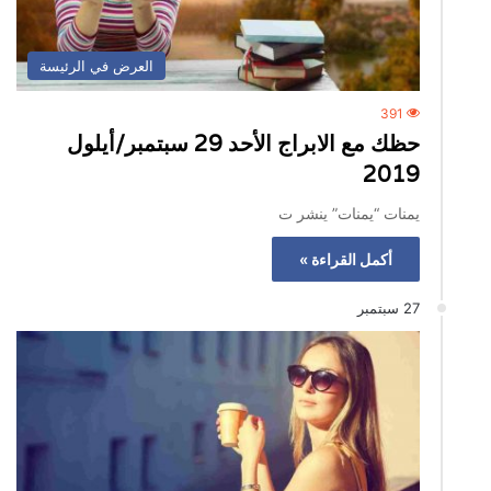
العرض في الرئيسة
391
حظك مع الابراج الأحد 29 سبتمبر/أيلول
2019
يمنات “يمنات” ينشر ت
أكمل القراءة »
27 سبتمبر