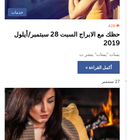
خدمات
428
حظك مع الابراج السبت 28 سبتمبر/أيلول
2019
يمنات “يمنات” ينشر ت
أكمل القراءة »
27 سبتمبر