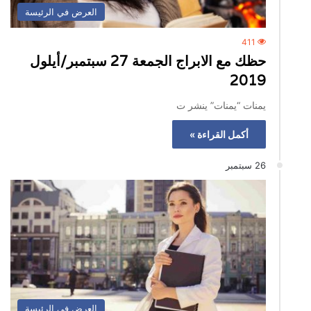
العرض في الرئيسة
411
حظك مع الابراج الجمعة 27 سبتمبر/أيلول
2019
يمنات “يمنات” ينشر ت
أكمل القراءة »
26 سبتمبر
العرض في الرئيسة