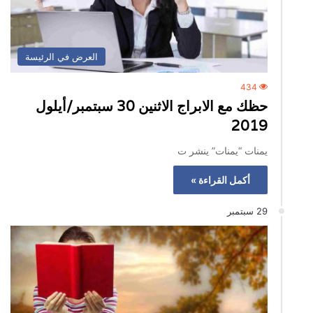
العرض في الرئيسة
434
حظك مع الابراج الاثنين 30 سبتمبر/أيلول
2019
يمنات “يمنات” ينشر ت
أكمل القراءة »
29 سبتمبر