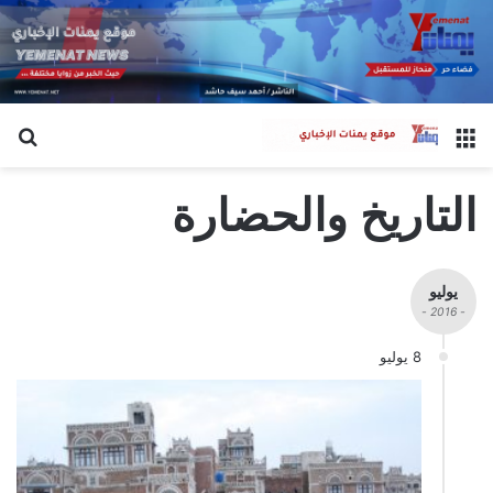
القائمة
بح
التاريخ والحضارة
يوليو
- 2016 -
8 يوليو