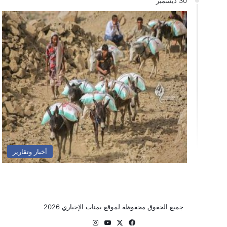
30 ديسمبر
أخبار وتقارير
جميع الحقوق محفوظة لموقع يمنات الإخباري 2026
‫X
فيسبوك
‫YouTube
انستقرام