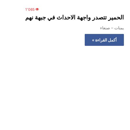
1٬065
الحمير تتصدر واجهة الاحداث في جبهة نهم
يمنات – صنعاء
أكمل القراءة »