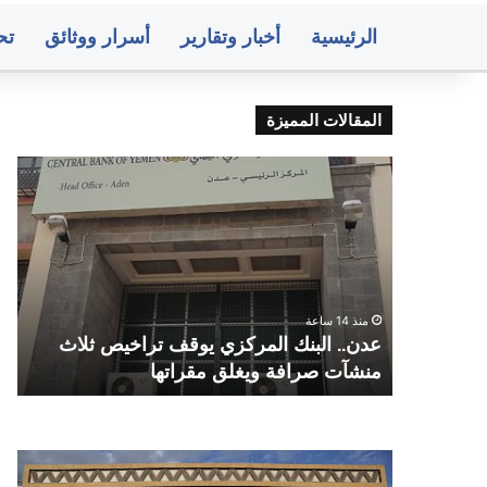
الرئيسية
أخبار وتقارير
أسرار ووثائق
تح
المقالات المميزة
عدن..
صنعا
البنك
وزا
المركزي
التر
يوقف
والت
تراخيص
تحد
ثلاث
موع
منشآت
اختب
ص
منذ 14 ساعة
صرافة
الدو
 من
عدن.. البنك المركزي يوقف تراخيص ثلاث
ا
ويغلق
الت
قضاء
منشآت صرافة ويغلق مقراتها
ا
مقراتها
للثا
العا
وعد
المو
صنعاء..
متو
القا
البنك
أسع
للاخ