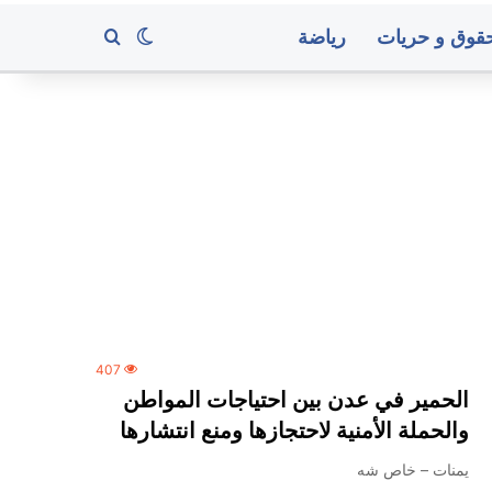
قوق و حريات
رياضة
بحث عن
الوضع المظلم
سريع
يعلن
استهداف
معسكرات
في
حضرموت
ومأرب
منذ 15 ساعة
 الحديدة بعد تعليق اتحاد كرة
سريع يعلن استهداف معسكر
407
لمسابقات في المحافظة
حضرموت ومأرب
الحمير في عدن بين احتياجات المواطن
والحملة الأمنية لاحتجازها ومنع انتشارها
متوسط
يمنات – خاص شه
أسعار