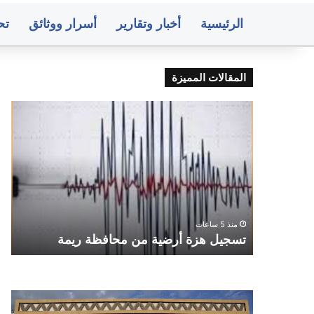
الرئيسية
أخبار وتقارير
أسرار ووثائق
تح
المقالات المميزة
تسجيل
مثق
هزة
يمن
أرضية
ينا
من
سلط
محافظة
صنع
ريمة
وعد
توفي
م
منح
و
منذ 5 ساعات
علا
إب
تسجيل هزة أرضية من محافظة ريمة
ا
للش
إسم
الم
صنعاء..
متو
البنك
أسع