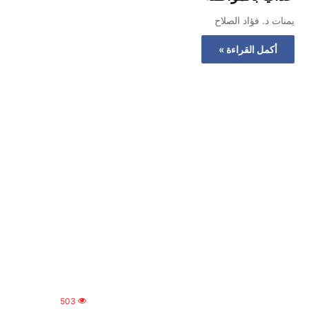
يمنات د. فؤاد الصلاح
أكمل القراءة »
503