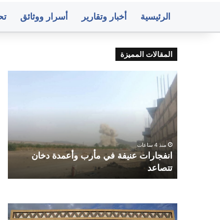
الرئيسية
أخبار وتقارير
أسرار ووثائق
تح
المقالات المميزة
انفجارات
الم
عنيفة
يعل
في
عن
مأرب
هجم
وأعمدة
است
دخان
جنو
تتصاعد
غر
زله: لن
منذ 4 ساعات
الس
 عن
انفجارات عنيفة في مأرب وأعمدة دخان
ا
تتصاعد
غ
صنعاء..
متو
البنك
أسع