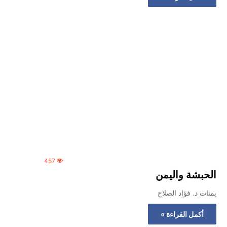
457
الحبشة واليمن
يمنات د. فؤاد الصلاح
أكمل القراءة »