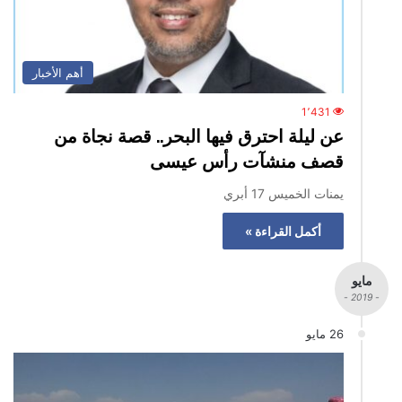
أهم الأخبار
1٬431
عن ليلة احترق فيها البحر.. قصة نجاة من
قصف منشآت رأس عيسى
يمنات الخميس 17 أبري
أكمل القراءة »
مايو
- 2019 -
26 مايو