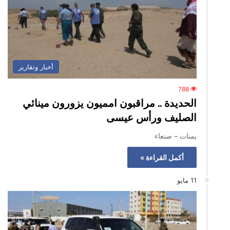
أخبار وتقارير
788
الحديدة .. مراقبون امميون يزورون مينائي
الصليف ورأس عيسى
يمنات – صنعاء
أكمل القراءة »
11 مايو