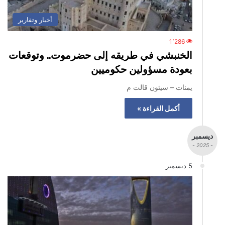
أخبار وتقارير
1٬286
الخنبشي في طريقه إلى حضرموت.. وتوقعات
بعودة مسؤولين حكوميين
يمنات – سيئون قالت م
أكمل القراءة »
ديسمبر
- 2025 -
5 ديسمبر