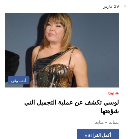
29 مارس
أدب وفن
586
لوسي تكشف عن عملية التجميل التي
شوّهتها
يمنات – متابعا
أكمل القراءة »