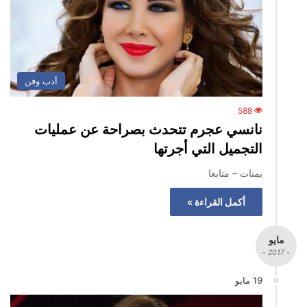
أدب وفن
588
نانسي عجرم تتحدث بصراحة عن عمليات
التجميل التي أجرتها
يمنات – متابعا
أكمل القراءة »
مايو
- 2017 -
19 مايو