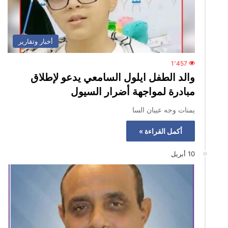
أخبار وتقارير
1٬457
والد الطفل ايلول السامعي يدعو لإطلاق
مبادرة لمواجهة أضرار السيول
يمنات وجه عيبان السا
أكمل القراءة »
10 أبريل