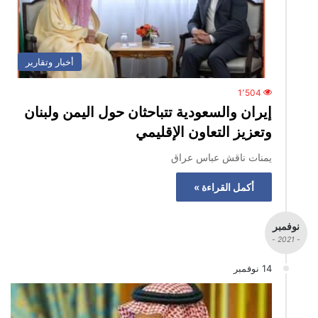
أخبار وتقارير
1٬504
إيران والسعودية تتباحثان حول اليمن ولبنان
وتعزيز التعاون الإقليمي
يمنات ناقش عباس عراق
أكمل القراءة »
نوفمبر
- 2021 -
14 نوفمبر