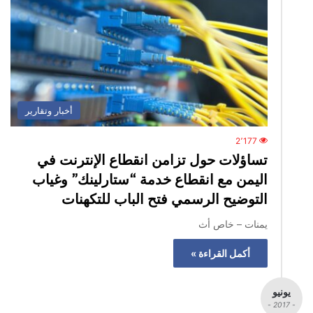
أخبار وتقارير
2٬177
تساؤلات حول تزامن انقطاع الإنترنت في
اليمن مع انقطاع خدمة “ستارلينك” وغياب
التوضيح الرسمي فتح الباب للتكهنات
يمنات – خاص أث
أكمل القراءة »
يونيو
- 2017 -