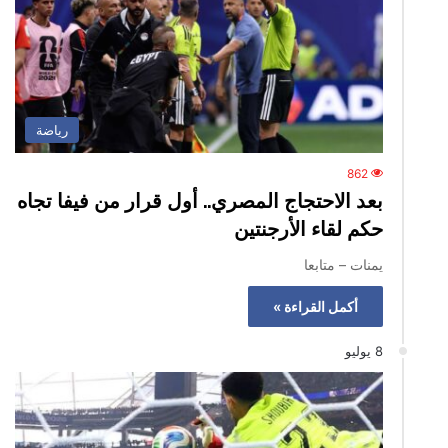
رياضة
862
بعد الاحتجاج المصري.. أول قرار من فيفا تجاه
حكم لقاء الأرجنتين
يمنات – متابعا
أكمل القراءة »
8 يوليو