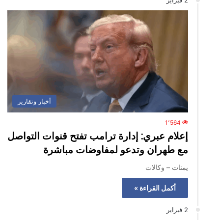
2 فبراير
أخبار وتقارير
1٬564
إعلام عبري: إدارة ترامب تفتح قنوات التواصل
مع طهران وتدعو لمفاوضات مباشرة
يمنات – وكالات
أكمل القراءة »
2 فبراير