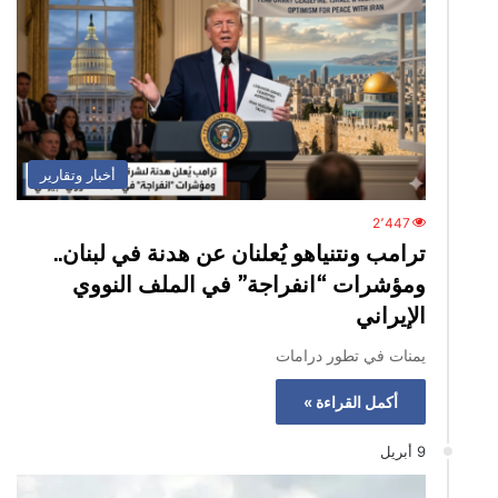
أخبار وتقارير
2٬447
​ترامب ونتنياهو يُعلنان عن هدنة في لبنان..
ومؤشرات “انفراجة” في الملف النووي
الإيراني
يمنات في تطور درامات
أكمل القراءة »
9 أبريل