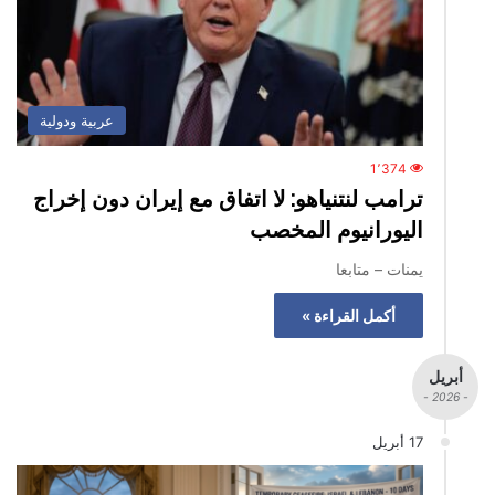
عربية ودولية
1٬374
ترامب لنتنياهو: لا اتفاق مع إيران دون إخراج
اليورانيوم المخصب
يمنات – متابعا
أكمل القراءة »
أبريل
- 2026 -
17 أبريل