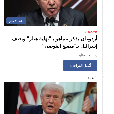
أهم الأخبار
2٬029
أردوغان يذكر نتنياهو بـ”نهاية هتلر” ويصف
إسرائيل بـ”مصنع الفوضى”
يمنات – متابعا
أكمل القراءة »
9 يونيو