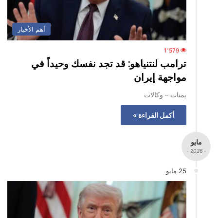
أهم الأخبار
1٬579
ترامب لنتنياهو: قد تجد نفسك وحيداً في
مواجهة إيران
يمنات – وكالات
أكمل القراءة »
مايو
- 2026 -
25 مايو