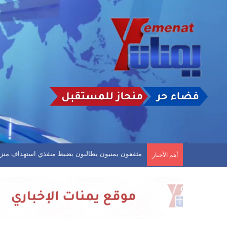
مثقفون يمنيون يطالبون بضبط منفذي استهداف منزل ا
أهم الأخبار