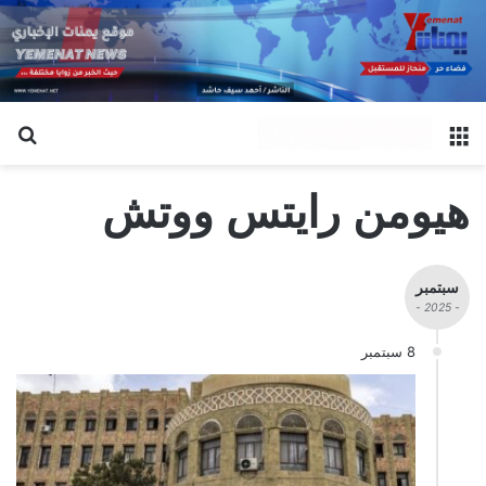
القائمة
بح
هيومن رايتس ووتش
سبتمبر
- 2025 -
8 سبتمبر