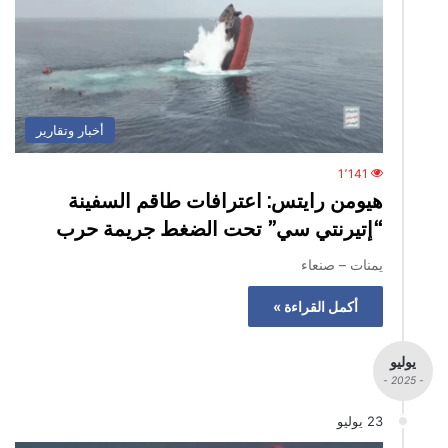
أخبار وتقارير
1٬141
هيومن رايتس: اعترافات طاقم السفينة
“إتيرنتي سي” تحت الضغط جريمة حرب
يمنات – صنعاء
أكمل القراءة »
يوليو
- 2025 -
23 يوليو