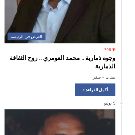
العرض في الرئيسة
705
‏وجوه ذمارية‬ .. محمد العومري .. روح الثقافة
الذمارية
يمنات – ‏‏صقر
أكمل القراءة »
5 يوليو