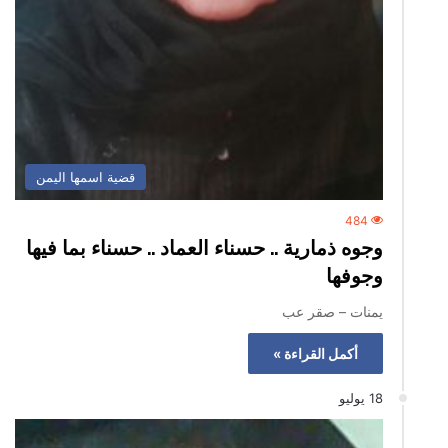
قضية اسمها اليمن
484
وجوه ذمارية .. حسناء العماد .. حسناء بما فيها
وجوفها
يمنات – صقر عب
أكمل القراءة »
18 يوليو