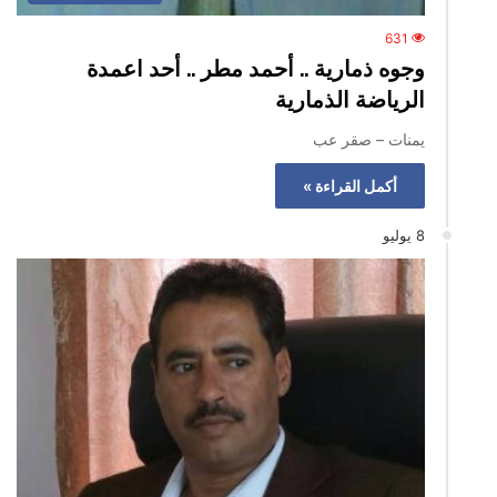
631
وجوه ذمارية .. أحمد مطر .. أحد اعمدة
الرياضة الذمارية
يمنات – صقر عب
أكمل القراءة »
8 يوليو