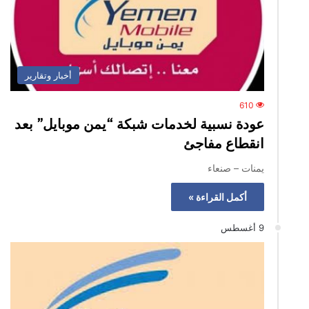
أخبار وتقارير
610
عودة نسبية لخدمات شبكة “يمن موبايل” بعد
انقطاع مفاجئ
يمنات – صنعاء
أكمل القراءة »
9 أغسطس