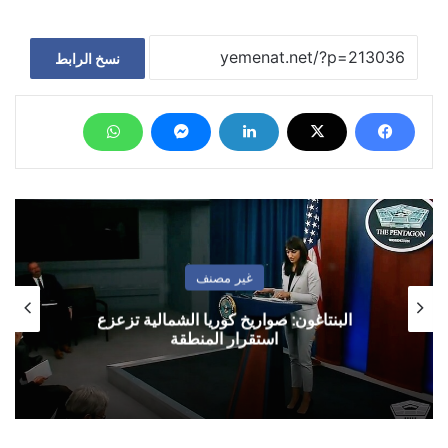
نسخ الرابط
غير مصنف
البنتاغون: صواريخ كوريا الشمالية تزعزع
استقرار المنطقة