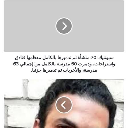
سبوتنيك:
70
منشأة
تم
تدميرها
بالكامل
معظمها
فنادق
واستراحات،
ودمرت
سبوتنيك: 70 منشأة تم تدميرها بالكامل معظمها فنادق
50
واستراحات، ودمرت 50 مدرسة بالكامل من إجمالي 63
مدرسة
مدرسة، والأخريات تم تدميرها جزئيا.
بالكامل
من
السلطات
إجمالي
الأمنية
63
بعدن
مدرسة،
تفرج
والأخريات
عن
تم
الاعلامي
تدميرها
أحمد
جزئيا.
شوقي