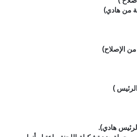
صلاح )
بة من هادي)
من الإصلاح)
لرئيس )
رئيس هادي).