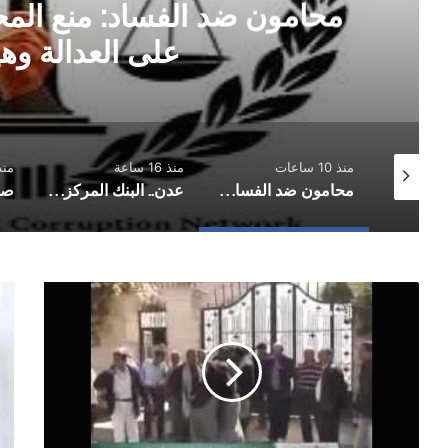
محامون ضد الفساد: منع المحا
على العدالة وهي
منذ 10 ساعات
منذ 16 ساعة
منذ 16 
فلكي: أمطار على أجزاء واسعة من صنعاء بالتزامن مع تحسن نسبي للأمطار على مستوى البلاد
محامون ضد الفساد: منع المحامين من الترافع اعتداء على العدالة وهيبة القضاء
عدن.. البنك المركزي يوقف تراخيص ثلاث منشآت صرافة ويغلق مقراتها
صنعاء
رسا
وقفه
سري
احتجاجية
إلى
لموظفي
الق
المسالخ
الم
امام
المحكمة
الادارية