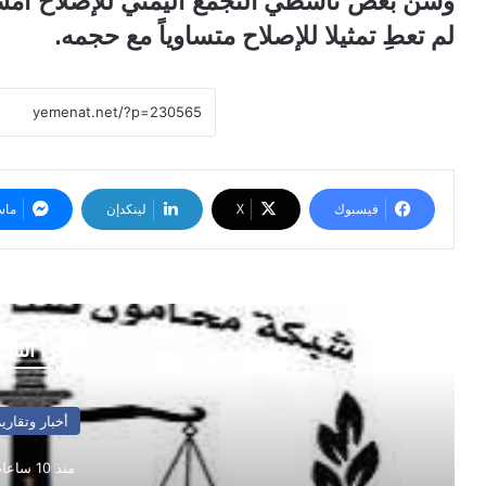
وشن بعض ناشطي التجمع اليمني للإصلاح أمس, 
لم تعطِ تمثيلا للإصلاح متساوياً مع حجمه.
فيسبوك
‫X
لينكدإن
ماس
أقرأ التال
أخبار وتقارير
منذ 10 ساعات