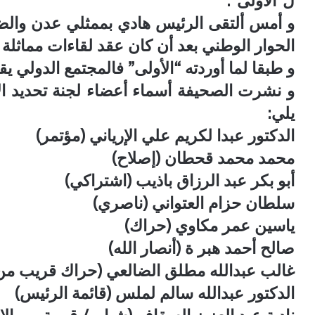
ل”الأولى”.
و أمس ألتقى الرئيس هادي بممثلي عدن والضا
الحوار الوطني بعد أن كان عقد لقاءات مماثلة 
و طبقا لما أوردته “الأولى” فالمجتمع الدولي ي
و نشرت الصحيفة أسماء أعضاء لجنة تحديد الأق
يلي:
الدكتور عبدا لكريم علي الإرياني (مؤتمر)
محمد محمد قحطان (إصلاح)
أبو بكر عبد الرزاق باذيب (اشتراكي)
سلطان حزام العتواني (ناصري)
ياسين عمر مكاوي (حراك)
صالح أحمد هبر ة (أنصار الله)
غالب عبدالله مطلق الضالعي (حراك قريب من
الدكتور عبدالله سالم لملس (قائمة الرئيس)