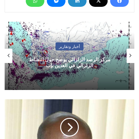
أخبار وتقارير
مركز الرصد الزلزالي يوضح حول النشاط
الزلزالي في العدين بإب
"فيديو"
محاضرة
بعنوان:
المعتزلة
وأخلاق
المسئولية