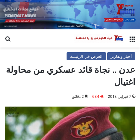
القائمة
بح
أخبار وتقارير
العرض في الرئيسة
عدن .. نجاة قائد عسكري من محاولة
اغتيال
7 فبراير، 2018
634
2 دقائق