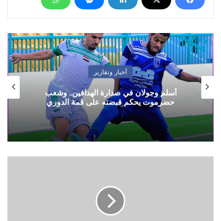
أخبار وتقارير
أسلم وجولان في صدارة الهدافين.. وشعب
حضرموت يحكم قبضته على قمة الدوري
صعدة
..
طيران
التحالف
السعودي
شن