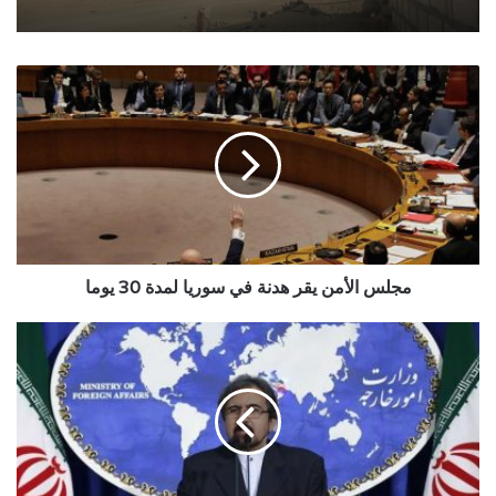
مجلس
الأمن
يقر
هدنة
في
سوريا
لمدة
30
يوما
مجلس الأمن يقر هدنة في سوريا لمدة 30 يوما
الخارجية
الإيرانية:
السعودية
ستغادر
اليمن
بهزيمة
مدوية