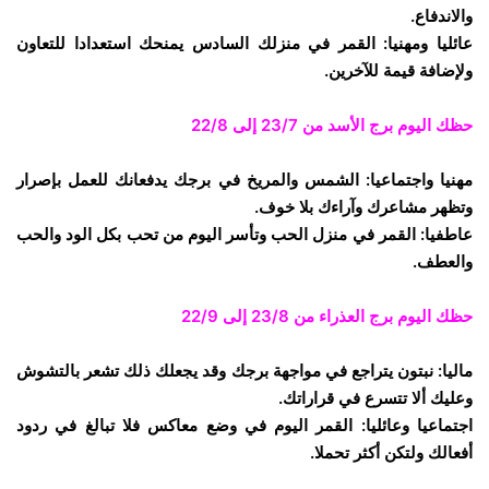
والاندفاع.
عائليا ومهنيا: القمر في منزلك السادس يمنحك استعدادا للتعاون
ولإضافة قيمة للآخرين.
حظك اليوم برج الأسد
من 23/7 إلى 22/8
مهنيا واجتماعيا: الشمس والمريخ في برجك يدفعانك للعمل بإصرار
وتظهر مشاعرك وآراءك بلا خوف.
عاطفيا: القمر في منزل الحب وتأسر اليوم من تحب بكل الود والحب
والعطف.
حظك اليوم برج العذراء
من 23/8 إلى 22/9
ماليا: نبتون يتراجع في مواجهة برجك وقد يجعلك ذلك تشعر بالتشوش
وعليك ألا تتسرع في قراراتك.
اجتماعيا وعائليا: القمر اليوم في وضع معاكس فلا تبالغ في ردود
أفعالك ولتكن أكثر تحملا.