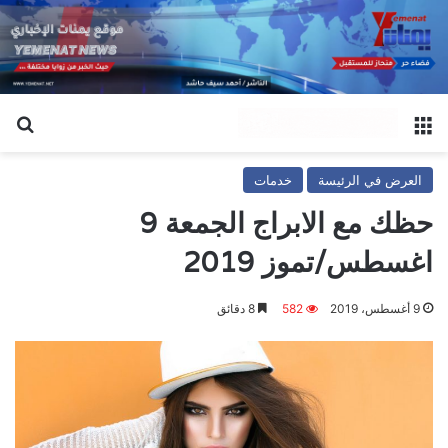
القائمة
بح
العرض في الرئيسة
خدمات
حظك مع الابراج الجمعة 9
اغسطس/تموز 2019
9 أغسطس، 2019
582
8 دقائق