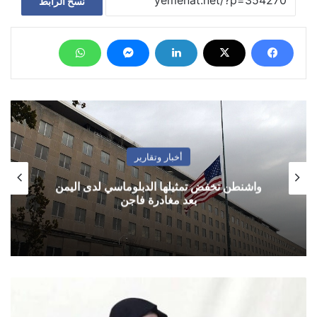
نسخ الرابط
أخبار وتقارير
واشنطن تخفض تمثيلها الدبلوماسي لدى اليمن
بعد مغادرة فاجن
البغدادي
يرشح
"ضابطاً