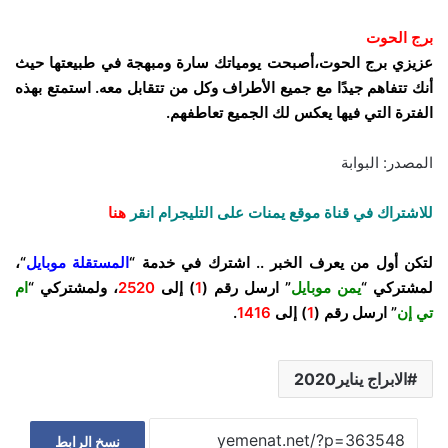
برج الحوت
عزيزي برج الحوت،أصبحت يومياتك سارة ومبهجة في طبيعتها حيث
أنك تتفاهم جيدًا مع جميع الأطراف وكل من تتقابل معه. استمتع بهذه
الفترة التي فيها يعكس لك الجميع تعاطفهم.
المصدر: البوابة
للاشتراك في قناة موقع يمنات على التليجرام انقر
هنا
لتكن أول من يعرف الخبر .. اشترك في خدمة “
المستقلة موبايل
“،
لمشتركي “
يمن موبايل
” ارسل رقم (
1
) إلى
2520
، ولمشتركي “
ام
تي إن
” ارسل رقم (
1
) إلى
1416
.
الابراج يناير2020
نسخ الرابط