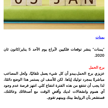
يمنات
“يمنات” ينشر توقعات فلكيين لأبراج يوم الأحد 5 يناير/كانون ثان
2020.
برج الحمل
عزيزي برج الحمل،يبدو أن كل شيء يعمل تلقائيًا، وتُحل المصاعب
مباشرةً بمجرد توليك إياها. لكن للأسف لن يستمر هذا الوضع دائمًا،
لذا يجب أن تنتفع من هذه الفترة انتفاع كلي. انتهز فرصة عدم وجود
أي هموم وانشغالات لديك وأقضِ الوقت مع أصدقائك وعائلتك،
فستشعر بأن الروابط بينك وبينهم تقوى.