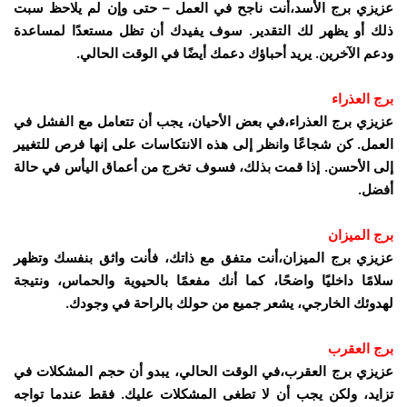
عزيزي برج الأسد،أنت ناجح في العمل – حتى وإن لم يلاحظ سبت
ذلك أو يظهر لك التقدير. سوف يفيدك أن تظل مستعدًا لمساعدة
ودعم الآخرين. يريد أحباؤك دعمك أيضًا في الوقت الحالي.
برج العذراء
عزيزي برج العذراء،في بعض الأحيان، يجب أن تتعامل مع الفشل في
العمل. كن شجاعًا وانظر إلى هذه الانتكاسات على إنها فرص للتغيير
إلى الأحسن. إذا قمت بذلك، فسوف تخرج من أعماق اليأس في حالة
أفضل.
برج الميزان
عزيزي برج الميزان،أنت متفق مع ذاتك، فأنت واثق بنفسك وتظهر
سلامًا داخليًا واضحًا، كما أنك مفعمًا بالحيوية والحماس، ونتيجة
لهدوئك الخارجي، يشعر جميع من حولك بالراحة في وجودك.
برج العقرب
عزيزي برج العقرب،في الوقت الحالي، يبدو أن حجم المشكلات في
تزايد، ولكن يجب أن لا تطغى المشكلات عليك. فقط عندما تواجه