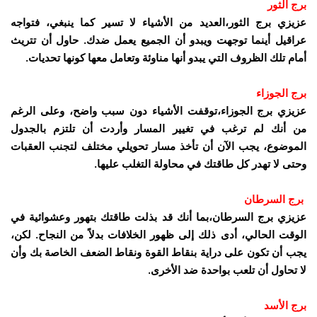
برج الثور
عزيزي برج الثور،العديد من الأشياء لا تسير كما ينبغي، فتواجه
عراقيل أينما توجهت ويبدو أن الجميع يعمل ضدك. حاول أن تتريث
أمام تلك الظروف التي يبدو أنها مناوئة وتعامل معها كونها تحديات.
برج الجوزاء
عزيزي برج الجوزاء،توقفت الأشياء دون سبب واضح، وعلى الرغم
من أنك لم ترغب في تغيير المسار وأردت أن تلتزم بالجدول
الموضوع، يجب الآن أن تأخذ مسار تحويلي مختلف لتجنب العقبات
وحتى لا تهدر كل طاقتك في محاولة التغلب عليها.
برج
السرطان
عزيزي برج السرطان،بما أنك قد بذلت طاقتك بتهور وعشوائية في
الوقت الحالي، أدى ذلك إلى ظهور الخلافات بدلاً من النجاح. لكن،
يجب أن تكون على دراية بنقاط القوة ونقاط الضعف الخاصة بك وأن
لا تحاول أن تلعب بواحدة ضد الأخرى.
برج الأسد