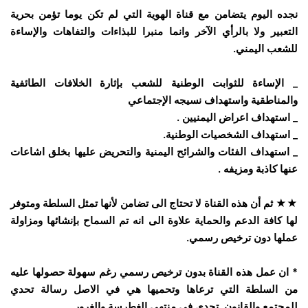
نجده اليوم يتضامن مع قناة الهوية التي لم تكن يوما تؤمن بحرية
التعبير ولا بالرأي الآخر وانما منبرا للبذاءات والتفاهات والإساءة
للشعب اليمني.
_ الإساءة للثوابت الوطنية للشعب بإثارة الخلافات الطائفية
والمناطقية واستهداف نسيجه الإجتماعي
_ استهداف اعراض اليمنيين .
_ استهداف الشخصيات الوطنية.
_ استهداف الفئات والشرائح اليمنية والتحريض عليها بخلق اشاعات
عنها كاذبة ومزيفه .
★★ ثم أن هذه القناة لا تحتاج الى تضامن لأنها تمثل السلطة ومتوفر
لها كافة الدعم والحماية علاوة الى انه تم السماح بإنشائها ومزاولة
عملها دون ترخيص رسمي.
* ان عمل هذه القناة بدون ترخيص رسمي رغم سهولة حصولها عليه
من السلطة التي ترعاها وتحميها هي في الاصل رسالة تحدي
للمجتمع والقانون. تحدي في منتهى الغطرسة والغرور.