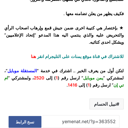
فكيف يظهر من يعلن تضامنه معها .
★ بإختصار هي كتيبة اخرى ضمن جيش قمع وإرهاب اصحاب الرأي
والتحريض عليه والذي ينتمي اليه هذا المدعو “إتحاد الإعلاميين”
ويشكل احدى كتائبه.
للاشتراك في قناة موقع يمنات على التليجرام انقر
هنا
لتكن أول من يعرف الخبر .. اشترك في خدمة “
المستقلة موبايل
“،
لمشتركي “
يمن موبايل
” ارسل رقم (
1
) إلى
2520
، ولمشتركي “
ام
تي إن
” ارسل رقم (
1
) إلى
1416
.
نبيل الحسام
نسخ الرابط