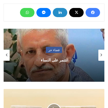
فضاء حر
التنمر على النساء
حظك
مع
الابراج
الأحد