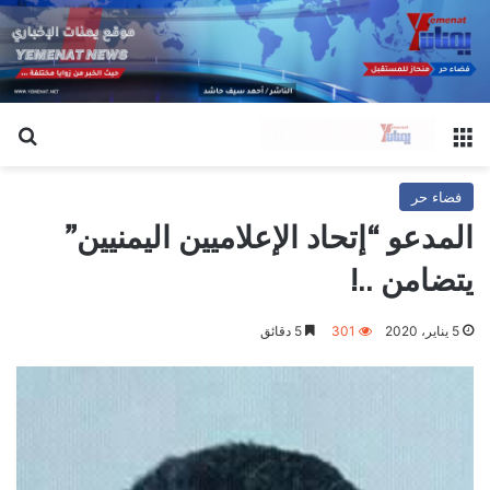
القائمة
بح
فضاء حر
المدعو “إتحاد الإعلاميين اليمنيين”
يتضامن ..!
5 يناير، 2020
301
5 دقائق