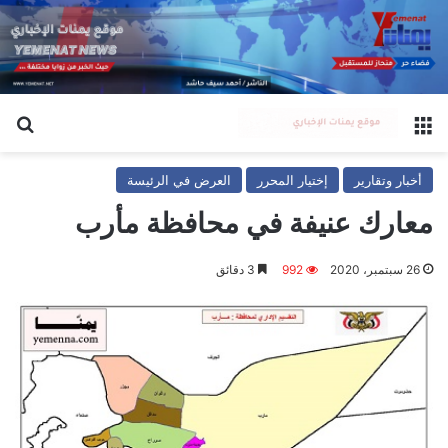
القائمة
بح
أخبار وتقارير
إختيار المحرر
العرض في الرئيسة
معارك عنيفة في محافظة مأرب
26 سبتمبر، 2020
992
3 دقائق