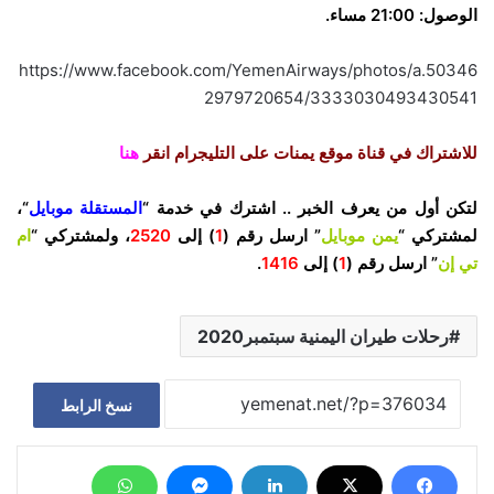
الوصول: 21:00 مساء.
https://www.facebook.com/YemenAirways/photos/a.50346
2979720654/3333030493430541
للاشتراك في قناة موقع يمنات على التليجرام انقر
هنا
لتكن أول من يعرف الخبر .. اشترك في خدمة “
المستقلة موبايل
“،
لمشتركي “
يمن موبايل
” ارسل رقم (
1
) إلى
2520
، ولمشتركي “
ام
تي إن
” ارسل رقم (
1
) إلى
1416
.
رحلات طيران اليمنية سبتمبر2020
نسخ الرابط