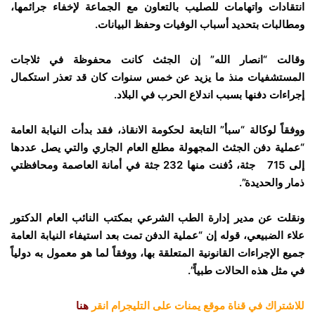
انتقادات واتهامات للصليب بالتعاون مع الجماعة لإخفاء جرائمها،
ومطالبات بتحديد أسباب الوفيات وحفظ البيانات.
وقالت “انصار الله” إن الجثث كانت محفوظة في ثلاجات
المستشفيات منذ ما يزيد عن خمس سنوات كان قد تعذر استكمال
إجراءات دفنها بسبب اندلاع الحرب في البلاد.
ووفقاً لوكالة “سبأ” التابعة لحكومة الانقاذ، فقد بدأت النيابة العامة
“عملية دفن الجثث المجهولة مطلع العام الجاري والتي يصل عددها
إلى 715 جثة، دُفنت منها 232 جثة في أمانة العاصمة ومحافظتي
ذمار والحديدة”.
ونقلت عن مدير إدارة الطب الشرعي بمكتب النائب العام الدكتور
علاء الضبيعي، قوله إن “عملية الدفن تمت بعد استيفاء النيابة العامة
جميع الإجراءات القانونية المتعلقة بها، ووفقاً لما هو معمول به دولياً
في مثل هذه الحالات طبياً”.
للاشتراك في قناة موقع يمنات على التليجرام انقر
هنا