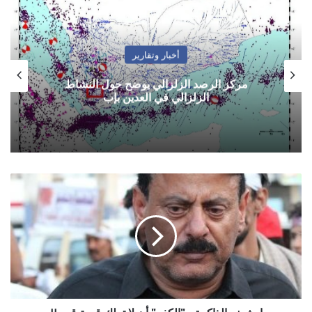
أخبار وتقارير
مركز الرصد الزلزالي يوضح حول النشاط
الزلزالي في العدين بإب
ارشيف
الذاكرة
..
"الكفر"
أن
لا
تملك
قيمة
قبر..!!