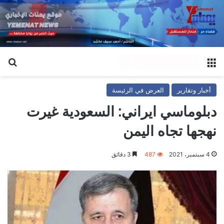
القائمة
بح
أخبار وتقارير
العرض في الرئيسة
دبلوماسي ايراني: السعودية غيرت
نهجها تجاه اليمن
4 سبتمبر، 2021
487
3 دقائق