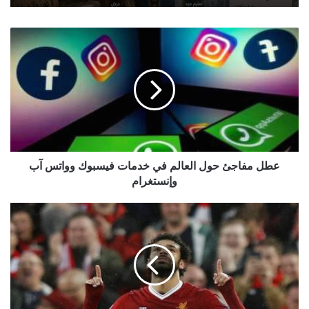
عطل
مفاجئ
حول
العالم
في
خدمات
فيسبوك
وواتس
آب
وإنستغرام
عطل مفاجئ حول العالم في خدمات فيسبوك وواتس آب
وإنستغرام
مدرب
فريق
ليفربول:
محمد
صلاح
نجم
من