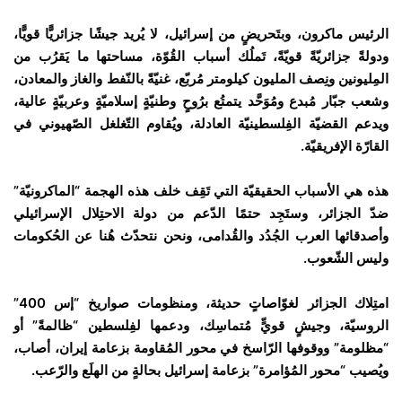
الرئيس ماكرون، وبتَحريضٍ من إسرائيل، لا يُريد جيشًا جزائريًّا قويًّا،
ودولةً جزائريّةً قويّةً، تَملُك أسباب القُوّة، مساحتها ما يَقرُب من
المِليونين ونِصف المليون كيلومتر مُربّع، غنيّةً بالنّفط والغاز والمعادن،
وشعب جبّار مُبدع ومُوَحَّد يتمتُع برُوحٍ وطنيّةٍ إسلاميّةٍ وعربيّةٍ عالية،
ويدعم القضيّة الفِلسطينيّة العادلة، ويُقاوم التّغلغل الصّهيوني في
القارّة الإفريقيّة.
هذه هي الأسباب الحقيقيّة التي تَقِف خلف هذه الهجمة “الماكرونيّة”
ضدّ الجزائر، وستَجِد حتمًا الدّعم من دولة الاحتِلال الإسرائيلي
وأصدقائها العرب الجُدُد والقُدامى، ونحن نتحدّث هُنا عن الحُكومات
وليس الشّعوب.
امتِلاك الجزائر لغوّاصاتٍ حديثة، ومنظومات صواريخ “إس 400”
الروسيّة، وجيشٍ قويٍّ مُتماسِك، ودعمها لفِلسطين “ظالمةً” أو
“مظلومة” ووقوفها الرّاسخ في محور المُقاومة بزعامة إيران، أصاب،
ويُصيب “محور المُؤامرة” بزعامة إسرائيل بحالةٍ من الهلَع والرّعب.