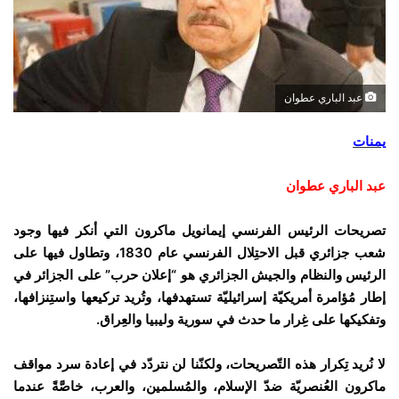
عبد الباري عطوان
يمنات
عبد الباري عطوان
تصريحات الرئيس الفرنسي إيمانويل ماكرون التي أنكر فيها وجود
شعب جزائري قبل الاحتِلال الفرنسي عام 1830، وتطاول فيها على
الرئيس والنظام والجيش الجزائري هو “إعلان حرب” على الجزائر في
إطار مُؤامرة أمريكيّة إسرائيليّة تستهدفها، وتُريد تركيعها واستِنزافها،
وتفكيكها على غِرار ما حدث في سورية وليبيا والعِراق.
لا نُريد تِكرار هذه التّصريحات، ولكنّنا لن نتردّد في إعادة سرد مواقف
ماكرون العُنصريّة ضدّ الإسلام، والمُسلمين، والعرب، خاصَّةً عندما