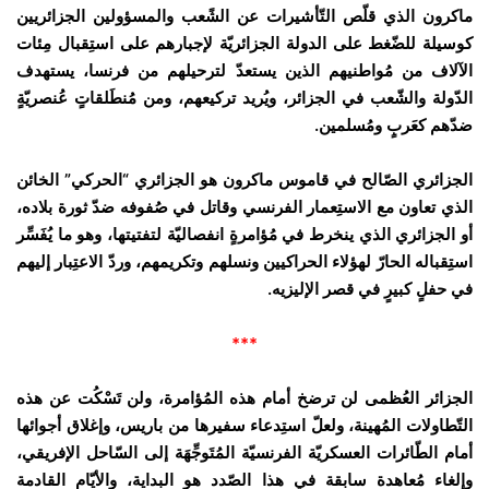
ماكرون الذي قلّص التّأشيرات عن الشًعب والمسؤولين الجزائريين
كوسيلة للضّغط على الدولة الجزائريّة لإجبارهم على استِقبال مِئات
الآلاف من مُواطنيهم الذين يستعدّ لترحيلهم من فرنسا، يستهدف
الدّولة والشّعب في الجزائر، ويُريد تركيعهم، ومن مُنطَلقاتٍ عُنصريّةٍ
ضدّهم كعَربٍ ومُسلمين.
الجزائري الصّالح في قاموس ماكرون هو الجزائري “الحركي” الخائن
الذي تعاون مع الاستِعمار الفرنسي وقاتل في صُفوفه ضدّ ثورة بلاده،
أو الجزائري الذي ينخرط في مُؤامرةٍ انفصاليّة لتفتيتها، وهو ما يُفَسِّر
استِقباله الحارّ لهؤلاء الحراكيين ونسلهم وتكريمهم، وردّ الاعتِبار إليهم
في حفلٍ كبيرٍ في قصر الإليزيه.
***
الجزائر العُظمى لن ترضخ أمام هذه المُؤامرة، ولن تَسْكُت عن هذه
التّطاولات المُهينة، ولعلّ استِدعاء سفيرها من باريس، وإغلاق أجوائها
أمام الطّائرات العسكريّة الفرنسيّة المُتَوجِّهَة إلى السّاحل الإفريقي،
وإلغاء مُعاهدة سابقة في هذا الصّدد هو البداية، والأيّام القادمة