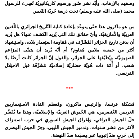
وصفهم بالإرهاب، وأيّد نشر صُور ورسوم كاريكاتيريُة تُسِيء للرسول
محمد (صلى الله عليه وسلم) تحت ذريعة حُريّة التّعبير.
من هو ماكرون هذا حتّى يتوعّد بإعادة كتابة التّاريخ الجزائري باللّغتين
العربيّة والأمازيغيّة، وأيّ حقائق تلك التي يُريد الكشف عنها؟ هل يُريد
أن يدفن تاريخ الجزائر المُشَرِّف في مُقاومة استِعمار بلاده، واستِشهاد
أكثر من خمسة ملايين مُقاوم؟ أم أنّه يُريد أن يتبنّى المزاعم
الصهيونيّة، ويُطبّقها على الجزائر، والقول إنّ الجزائر كانت أرضًا بلا
شعب، أو أُمّة ذات هُويّة حضاريّة إسلاميّة مُشَرِّفَة قبل الاحتِلال
الفرنسي.
***
مُشكلة فرنسا، والرئيس ماكرون، ومُعظم القادة الاستِعماريين
الغربيين العُنصريين، هي الجُيوش العربيّة والإسلاميّة، وهذا ما يُفَسِّر
حلّ الجيش العِراقي، وإغراق الجيش السوري في حرب استِنزاف
لأكثر من عشر سنوات، وتدمير الجيش الليبي، وجرّ الجيش المِصري
إلى حَربٍ ضدّ إثيوبيا عبر مِصيَدة سدّ النهضة.