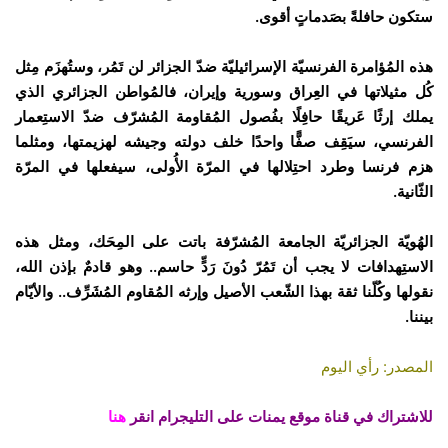
ستكون حافلةً بصَدماتٍ أقوى.
هذه المُؤامرة الفرنسيّة الإسرائيليّة ضدّ الجزائر لن تَمُر، وستُهزَم مِثل
كُل مثيلاتها في العِراق وسورية وإيران، فالمُواطن الجزائري الذي
يملك إرثًا عَريقًا حافِلًا بفُصول المُقاومة المُشرّف ضدّ الاستِعمار
الفرنسي، سيَقِف صفًّا واحدًا خلف دولته وجيشه لهزيمتها، ومثلما
هزم فرنسا وطرد احتِلالها في المرّة الأُولى، سيفعلها في المرّة
الثّانية.
الهُويّة الجزائريّة الجامعة المُشرّفة باتت على المِحَك، ومثل هذه
الاستِهدافات لا يجب أن تَمُرّ دُونَ رَدٍّ حاسم.. وهو قادمٌ بإذن الله،
نقولها وكُلّنا ثقة بهذا الشّعب الأصيل وإرثه المُقاوم المُشَرِّف.. والأيّام
بيننا.
المصدر: رأي اليوم
للاشتراك في قناة موقع يمنات على التليجرام انقر
هنا