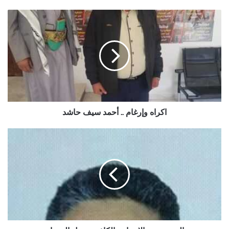
اكراه
وإرغام
..
أحمد
سيف
حاشد
اكراه وإرغام .. أحمد سيف حاشد
الحديث
عن
الإنسانية
الكاذب
..
نبيل
الحسام