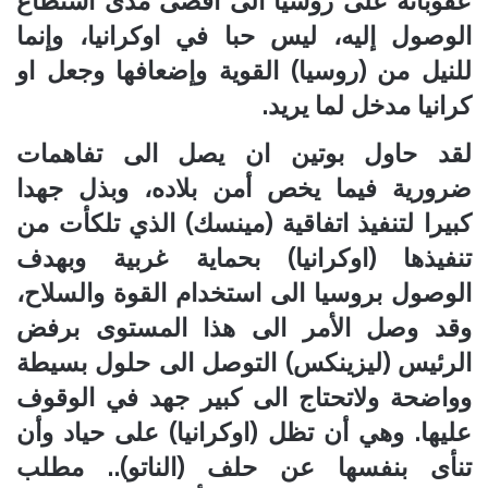
عقوباته على روسيا الى اقصى مدى استطاع
الوصول إليه، ليس حبا في اوكرانيا، وإنما
للنيل من (روسيا) القوية وإضعافها وجعل او
كرانيا مدخل لما يريد.
لقد حاول بوتين ان يصل الى تفاهمات
ضرورية فيما يخص أمن بلاده، وبذل جهدا
كبيرا لتنفيذ اتفاقية (مينسك) الذي تلكأت من
تنفيذها (اوكرانيا) بحماية غربية وبهدف
الوصول بروسيا الى استخدام القوة والسلاح،
وقد وصل الأمر الى هذا المستوى برفض
الرئيس (ليزينكس) التوصل الى حلول بسيطة
وواضحة ولاتحتاج الى كبير جهد في الوقوف
عليها. وهي أن تظل (اوكرانيا) على حياد وأن
تنأى بنفسها عن حلف (الناتو).. مطلب