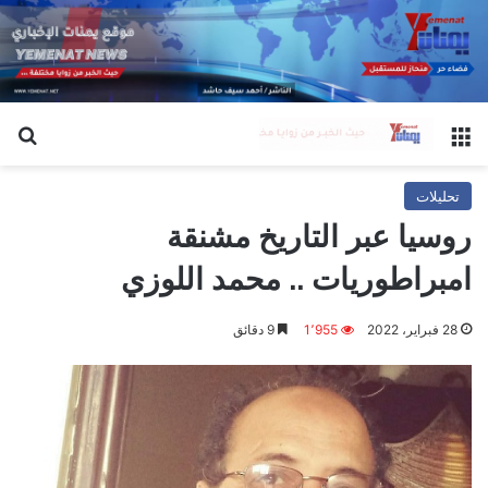
القائمة
بح
تحليلات
روسيا عبر التاريخ مشنقة
امبراطوريات .. محمد اللوزي
28 فبراير، 2022
1٬955
9 دقائق