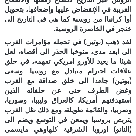
الغربية في الإنقضاض عليها وإضعافها، بتحويل
أو( كرانيا) من روسية كما هي في التاريخ الى
خنجر في الخاصرة الروسية.
لقد ذهب (بوتين) في تحمله مؤامرات الغرب
الى ابعد مدى، متوخيا الحذر الى أقصاه، لعل
شيئا ما يعيد للأورو امريكي تفهمه، في خلق
علاقات احترام متبادل مع روسيا. وسعى
(بوتين) جاهدا الى خلق صداقة مع الغرب
وغض الطرف حتى عن حلفائه الذين
استهدفتهم أمريكا، كالعراق وليبيا، وسوريا،
وصربيا، والقائمة طويلة، ومع ذلك ظل الغرب
يتربص بروسيا ويمعن في التوسع ويضم الى
(الناتو) اوروبا الشرقية كلهاوهي مايسمى