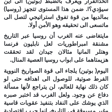
اتخذالقرار ويعرف بالضبط (بوتين) الى اين
سيؤدي؟!. ضمن هذا المستوى تتجهز (روسيا)
بمالديها من قوة تفوق استراتيجي لتصل الى
ماتسعى الى تحقيقه وهو الأمن أولا.
مايتغاضى عنه الغرب أن روسيا عبر التاريخ
مشنقة امبراطوريات لعل نابليون فرنسا
وهتلر المانيا مثالان جيدان لقد تحققت
هزيمتاهما على ابواب روسيا العصية المنال.
اليوم( بوتين) يلجاء الى قوة الصواريخ النووية
الفرط صوتية، للوصول الى اهدافه حتى لو
كان ذلك نهاية للعالم، لن يتراجع لأنها مسألة
دفاع عن وجود. ولعل الغرب قد اختبر صبره
الذي يوشك على النفاد بتنفيذ عقوبات قاسية
وغير مسبوقة في التاريخ، إنها حرب اقتصادية