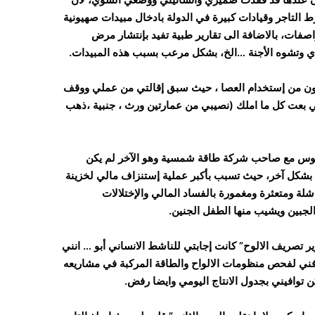
التاجر وقيادات كبيرة في الدولة بادخال مبيدات صهيونية
صفات، بالاضافة الى تقارير طبية تفيد بإنتشار مرض
ي وتشوه الأجنة …الخ، بشكل مرعب بسبب هذه المبيدات.
ون من إستخدام العصا ، حيث سبق إقالتي من عملي ووقف
بعت كل ما املك (نصيبي من عمارتين ورث ، جنبية ،ذهب
جلوس مع صاحب شركة طاقة شمسية وهو الآخر لم يكن
بشكل آخر، حيث تسبب بأكبر عملية إستنزاف مالي لخزينة
اشلة ومتعثرة ومغمورة بالفساد المالي والإختلالات
الجبين ويشيب منها الطفل الجنين.
 تصريف الالوح” كانت إجابتي للناشط الانساني أبو … انني
فني لفحص منظومات الالواح والطاقة المركبة في مشاريعه
توافيني بجدول الانتاج اليومي وايضا رفض.