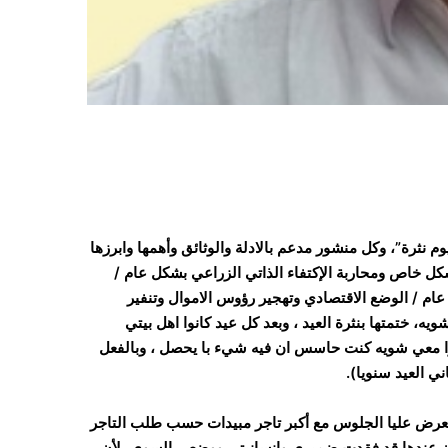
ثرة”، وكل منشور مدعم بالادلة والوثائق وأهمها وابرزها
 خاص ومحاربة الإكتفاء الذاتي الزراعي بشكل عام /
م / الوضع الاقتصادي وتهجير رؤوس الاموال وتنفير
ه، ختمتها بنثرة العيد ، وبعد كل عيد كانوا اهل بيتي
وا معي شويه كنت حاسس ان فيه شيء با يحصل ، وبالفعل
ي العيد سنويا).
عرض عليا الجلوس مع أكبر تاجر مبيدات حسب طلب التاجر
ون عندها قد فقدت ضميري وانسانيتي ووضعي السوي، لأن