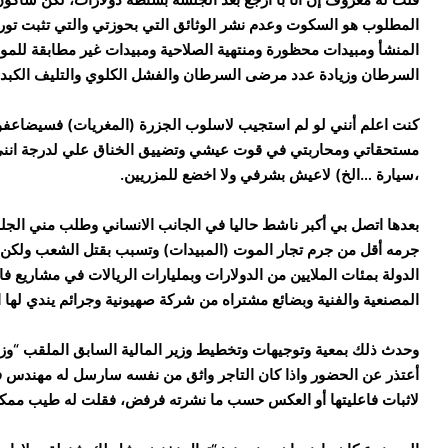
المطلوب هو السكوت وعدم نشر الوثائق التي بحوزتي والتي تثبت تورط 
المنشأ ومبيدات محظورة ومنتهية الصلاحية ومبيدات غير مطابقة للموا
السرطان وزيادة عدد مرضى السرطان والفشل الكلوي والتليف الكبد
كنت اعلم أنني لو لم استجيب لاسلوب الجزرة (المغريات) فسيضاعف
مستحقاتي ومحاربتي في قوت عيشي وتضييق الخناق علي لدرجة انني 
،سيارة …الخ) لاعيش بشرفي ولا اخضع للمزريين.
بعدها اتصل بي أكبر ناشط حاليا في الجانب الانساني وطلب مني ال
جرمه أقل من جرم تجار الموت (المبيدات) وتسبب بقتل الشعب ولكن 
الدولة بمئات الملايين من الدولارات وبمليارات الريالات في مشاريع ف
المصنعية والفنية وبضائع مشتراه من شركة صهيونية وجرائم يندي لها 
وحدث ذلك بمعية وتوجيهات وتخطيط وزير المالية السابق الملقب “وزير
أعتذر عن الحضور واذا كان التاجر واثق من نفسه سارسل له مهندس 
لاثبات فاعليتها أو العكس حسب ما نشرته فرفض، فقلت له طيب ممكن 