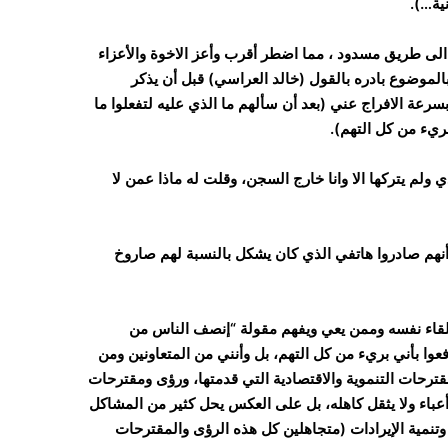
ية…).
لى طريق مسدود ، مما اضطر أقرب وأعز الاخوة والأعزاء
بالموضوع بادره بالقول (خالد العراسي) قبل أن يذكر
بسرعة الافراج عني (بعد أن سألهم ما الذي عليه لتفعلوا ما
بريء من كل التهم).
لم يتركها الا وانا خارج السجن، وقلت له ماذا عمن لا
 أنهم صادروا هاتفي الذي كان يشكل بالنسبة لهم صاروخ
لقاء نفسه وممن يعي ويفهم مقولة “إنصف الناس من
عوا بأني بريء من كل التهم، بل وأنني من المتعاونين ومن
قترحات التنموية والاقتصادية التي قدمتها، ورؤى ومقترحات
عباء ولا يثقل كاهله، بل على العكس يحل كثير من المشاكل
وتنمية الإيرادات (متجاهلين كل هذه الرؤى والمقترحات