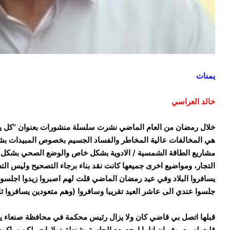
يمنات
خالد العراسي
خلال رمضان من العام الماضي نشرت سلسلة منشورات بعنوان “كل يوم ن
هي المخالفات عالية المخاطر والفساد الجسيم بخصوص المبيدات بشكل
مشاريع الطاقة الشمسية / الادوية بشكل خاص والوضع الصحي بشكل عا
التجار، ومواضيع اخرى جميعها كانت نقد بناء برجاء التصحيح وليس التشوي
يسافروا البلاد وفي عيد رمضان الماضي قلت لهم اصبروا زيدوا اجلس
جلسوا عندي الى عاشر العيد تقريبا وسافروا (وهم متعودين يسافروا ثان
قبلها اتصل بي قاضي كان ولا يزال رئيس محكمة في محافظة صنعاء ي
قلت له معروف إن انا با ارجع بعد الجلسة بشنطة دولارات، لكن ساك