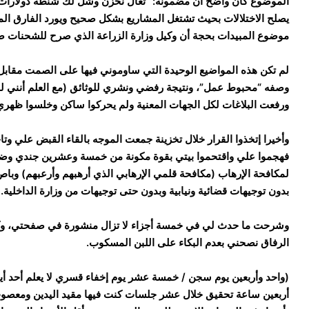
الموضوع كان واضح ان مضمونه: “تعال نخزن وشل لك شنطة دولارات واس
يصلح الاختلالات بحيث تشتغل المشاريع بشكل صحيح ويورد الفارق الم
موضوع المبيدات بحجة أن وكيل وزارة الزراعة الذي صرح للشحنات ص
لم تكن هذه المواضيع الوحيدة التي ساوموني فيها على الصمت مقابل ا
وصفه “محبوط عمل”، ونتيجة رفضي ونشري للوثائق (مع العلم أنني لم 
ورفعت البلاغات لكل الجهات المعنية ولم يحركوا ساكن وخلسوا ظهري 
وأخيرا إتخذوا القرار خلال تخزينة جمعت الموجه بالقاء القبض علي وتاج
فهجموا علي واقتحموا بيتي بقوة مكونة من خمسة وعشرين جندي وض
لمكافحة الإرهاب (مكافحة قلمي الإرهابي الذي أرهبهم وأرعبهم) و
بدون توجيهات قضائية ونيابية وبدون حتى توجيهات من وزارة الداخلية.
وشرحت ما حدث لي في خمسة أجزاء لا تزال منشورة في صفحتي، وكان
الرفاق نصحني بعدم البكاء على اللبن المسكوب.
(واحد وأربعين يوم سجن / خمسة عشر يوم إخفاء قسري لا يعلم أحد أين
أربعين ساعة تحقيق خلال عشر جلسات كنت فيها مقيد اليدين ومعصو