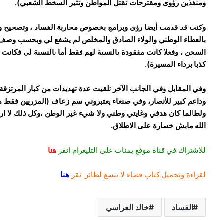
ومنفذين رؤوى ومقترحات تقتل المواطن وتثير السخط الشعبي).
وكنت قد قدمت أيضا رؤى وبرامج بخصوص محاربة الفساد ، وتصحيح 
بالعطاء الوطني والولاء الصادق والمخلص لم يشفع لي وبحسب وصف 
السجن ، وفعلا كانت مفقودة بالنسبة لهم فقط أما بالنسبة لي فكانت
كذبا برداء المسيرة).
وفي المقابل وفي الجانب الآخر تلقيت عدة تهديدات من كبار المرتزقة
وداعم كبير للأنصار، وفي صنعاء يعتبروني سم زعاف (المزريين فقط 
ولطالما كان هدفي وغايتي وطني ولا شيء غير الوطن ،وكل ذلك لا ارج
الله مابش خسارة على الاطلاق.
للاشتراك في قناة موقع يمنات على التليغرام انقر
هنا
لقراءة وتحميل كتاب فضاء لا يتسع لطائر انقر
هنا
الفساد
خالد العراسي