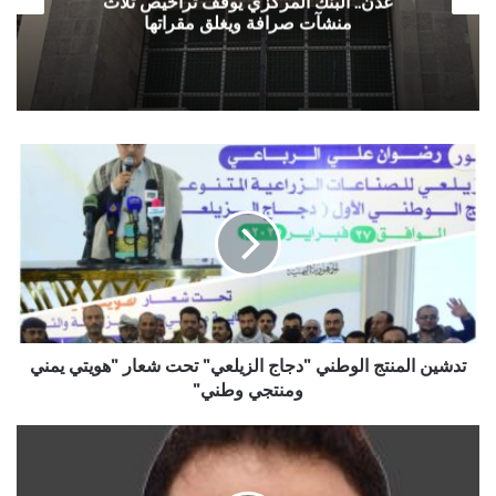
عدن.. البنك المركزي يوقف تراخيص ثلاث
منشآت صرافة ويغلق مقراتها
تدشين
المنتج
الوطني
"دجاج
الزيلعي"
تحت
شعار
"هويتي
يمني
ومنتجي
تدشين المنتج الوطني "دجاج الزيلعي" تحت شعار "هويتي يمني
وطني"
ومنتجي وطني"
أبعاد
زيارة
خالد