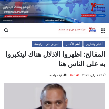
القائمة
بح
أخبار وتقارير
أهم الأخبار
العرض في الرئيسة
المقالح: اظهروا الاذلال هناك ليتكبروا
به على الناس هنا
27 فبراير، 2025
670
دقيقة واحدة