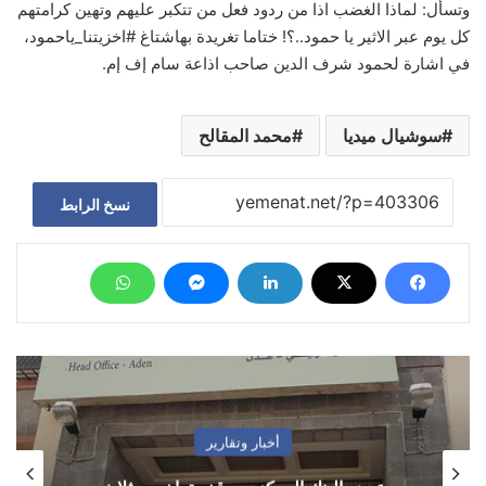
وتسأل: لماذا الغضب اذا من ردود فعل من تتكبر عليهم وتهين كرامتهم
كل يوم عبر الاثير يا حمود..؟! ختاما تغريدة بهاشتاغ #اخزيتنا_ياحمود،
في اشارة لحمود شرف الدين صاحب اذاعة سام إف إم.
سوشيال ميديا
محمد المقالح
نسخ الرابط
أخبار وتقارير