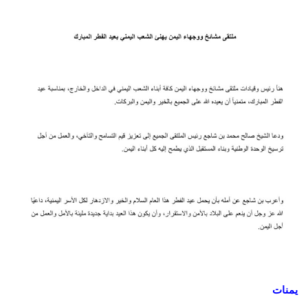
يمنات