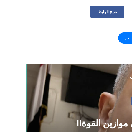
نسخ الرابط
نجر
ي
دو
وازين القوة!!