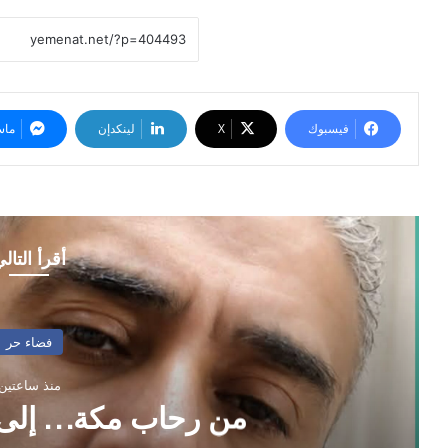
فيسبوك
‫X
لينكدإن
ماس
أقرأ التال
فضاء حر
منذ ساعتين
من رحاب مكة… إلى م