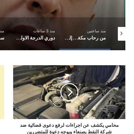
منذ ساعتين
منذ 3 ساعات
منذ 4 س
توقيع اتفاقية دفاع مشترك بين السعودية وتركيا وباكستان
من رحاب مكة… إلى موازين القوة!!
دوري الدرجة الاولى.. تضامن حضرموت يثبت الوصافة والسد يتوهج بثلاثية واليرموك يخطف تعادلًا مثيرًا
محامي
باق
يكشف
وزي
عن
في
اجراءات
حكو
لرفع
الر
دعوى
يخا
قضائية
الق
ضد
برأ
شركة
مست
النفط
محامي يكشف عن اجراءات لرفع دعوى قضائية ضد
عين
بصنعاء
بال
شركة النفط بصنعاء ويوجه دعوة للمتضررين