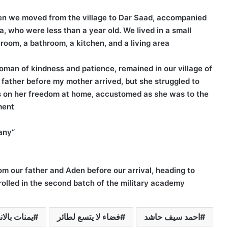
en we moved from the village to Dar Saad, accompanied
, who were less than a year old. We lived in a small
room, a bathroom, a kitchen, and a living area.
man of kindness and patience, remained in our village of
father before my mother arrived, but she struggled to
nts on her freedom at home, accustomed as she was to the
ent:
“I cannot endure this land of people or their company,
from our father and Aden before our arrival, heading to
rolled in the second batch of the military academy.
احمد سيف حاشد
فضاء لا يتسع لطائر
يمنات بالان