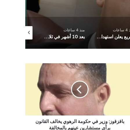
اعات
منذ 4 ساعات
منذ 9 ساعات
سريع يعلن استهداف تحشيدات عسكرية في مأرب
بعد 10 أشهر في ثلاجة المستشفى .. وفاء صدام الباشا المخلافي تُوارى الثرى وسط انتظار ان تقول العدالة كلمتها
زقوز:
ر
مة
هوي
لف
انون
ي
شارين
هم
باقزقوز: وزير في حكومة الرهوي يخالف القانون
مخالفة
برأي مستشارين عينهم بالمخالفة