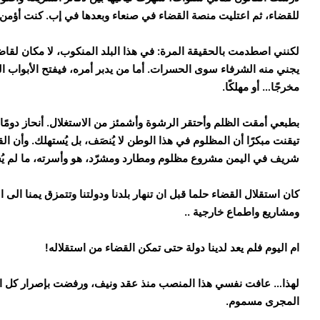
للقضاء، ثم اعتليت منصة القضاء في صنعاء وبعدها في إب. كنت أؤمن 
لكنني اصطدمت بالحقيقة المرة: في هذا البلد المنكوب، لا مكان لقاضٍ ن
يجني منه الشرفاء سوى الحسرات. أما من يدبر أمره، فيفتح الأبواب ا
مخرجًا… أو مهلكًا.
بطبعي أمقت الظلم وأحتقر الرشوة وأشمئز من الاستغلال. أنحاز دومًا
تيقنت مبكرًا أن المظلوم في هذا الوطن لا يُنصَف، بل يُستهلك. وأن القاض
شريف في اليمن مشروع مظلوم ومطارد ومشرّد، هو وأسرته، ما لم يُستق
كان استقلال القضاء حلما قبل ان تنهار بلدنا ودولتنا وتتمزق يمنا الى
ومشاريع واطماع خارجية ..
ام اليوم فلم يعد لدينا دولة حتى تمكن القضاء من استقلاله!
لهذا… عافت نفسي هذا المنصب منذ عقد ونيف، ورفضت بإصرار كل ال
المجرى مسموم.