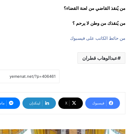
من يُنقذ القاضي من لعنة القضاء؟
من يُنقذك من وطن لا يرحم ؟
من حائط الكاتب على فيسبوك
عبدالوهاب قطران
فيسبوك
‫X
لينكدإن
ماس