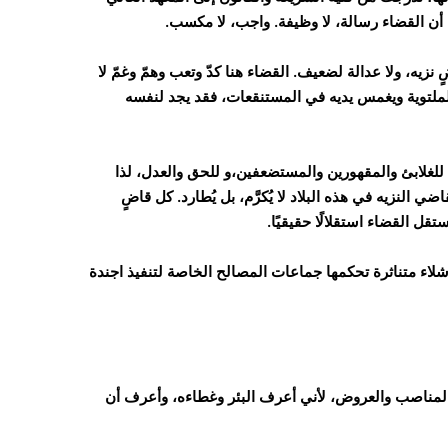
أن القضاء رسالة، لا وظيفة. واجب، لا مكسب.
زيه، ولا عدالة لضعيف. القضاء هنا كدّ وتعب وهمّ وغمّ لا
لملتوية ويغمس يديه في المستنقعات، فقد يجد لنفسه
 للغلابئ والمقهورين والمستضعفين،و للحق والعدل، لذا
ي النزيه في هذه البلاد لا يُكرَّم، بل يُطارد. كل قاضٍ
ل القضاء استقلالًا حقيقيًا.
 اشلاء متناثرة تحكمها جماعات المصالح الخاصة لتنفيذ اجندة
مناصب والعروض، لأني أعرف البئر وغطاءه، وأعرف أن