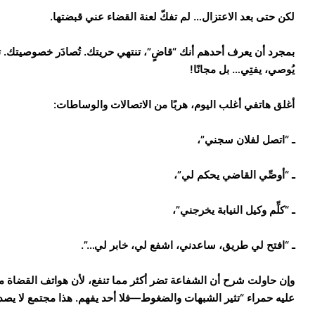
لكن حتى بعد الاعتزال… لم تفكّ لعنة القضاء عني قبضتها.
بمجرد أن يعرف أحدهم أنك “قاضٍ”، تنتهي حريتك. تُصادَر خصوصيتك. تصب
يُوصي، يفتِي… بل مجانًا!
أغلق هاتفي أغلب اليوم، هربًا من الاتصالات والوساطات:
ـ “اتصل لفلان سجني”،
ـ “أوصِّي القاضي يحكم لي”،
ـ “كلِّم وكيل النيابة يخرجني”،
ـ “افتح لي طريق، ساعدني، اشفع لي، خابر لي…”.
وإن حاولت شرح أن الشفاعة تضر أكثر مما تنفع، لأن هواتف القضاة م
عليه حمراء “تثير الشبهات والضغوط—فلا أحد يفهم. هذا مجتمع لا يصدق إ