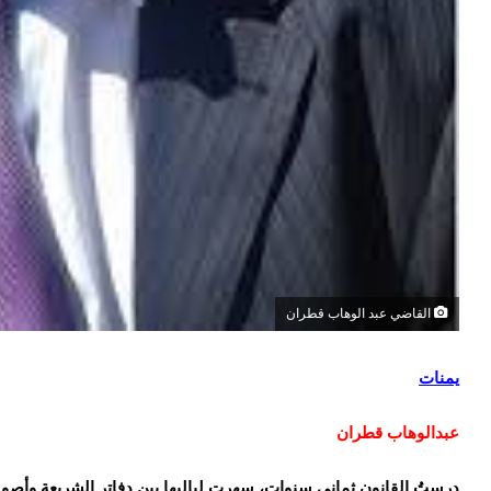
القاضي عبد الوهاب قطران
يمنات
عبدالوهاب قطران
درستُ القانون ثماني سنوات، سهرت لياليها بين دفاتر الشريعة وأصوله