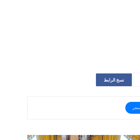
نسخ الرابط
نجر