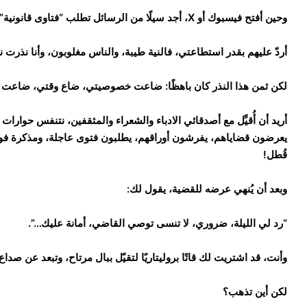
وحين أفتح فيسبوك أو X، أجد سيلًا من الرسائل تطلب “فتاوى قانونية” مجانية!
أردّ عليهم بقدر استطاعتي، فالنية طيبة، والناس مغلوبون، وأنا نذرت
لكن ثمن هذا النذر كان باهظًا: ضاعت خصوصيتي، ضاع وقتي، ضاعت
أريد أن أُقيِّل مع أصدقائي الادباء والشعراء والمثقفين، نتنفس حوار
يعرضون قضاياهم، يفرشون أوراقهم، يطلبون فتوى عاجلة، ومذكرة فور
قُطل!
وبعد أن يُنهي عرضه للقضية، يقول لك:
“رد لي الليلة، ضروري، لا تنسى توصي القاضي، أمانة عليك…”.
وأنت، قد اشتريت لك قاتًا بروليتاريًا لتقيّل ببال مرتاح، وتبعد عن صداع
لكن أين تذهب؟