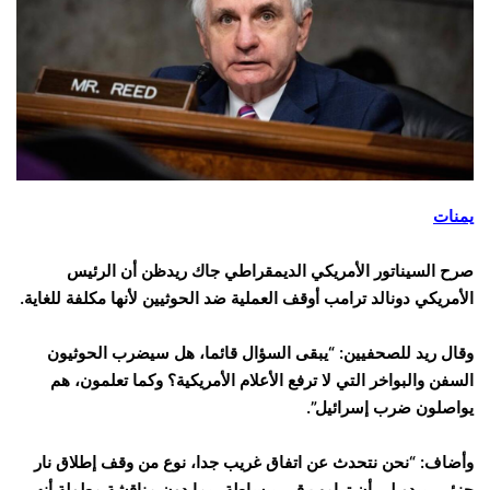
يمنات
صرح السيناتور الأمريكي الديمقراطي جاك ريدظن أن الرئيس
الأمريكي دونالد ترامب أوقف العملية ضد الحوثيين لأنها مكلفة للغاية.
وقال ريد للصحفيين: “يبقى السؤال قائما، هل سيضرب الحوثيون
السفن والبواخر التي لا ترفع الأعلام الأمريكية؟ وكما تعلمون، هم
يواصلون ضرب إسرائيل”.
وأضاف: “نحن نتحدث عن اتفاق غريب جدا، نوع من وقف إطلاق نار
جزئي، يبدو لي أن ترامب قرر ببساطة ربما دون مناقشة مطولة أنه