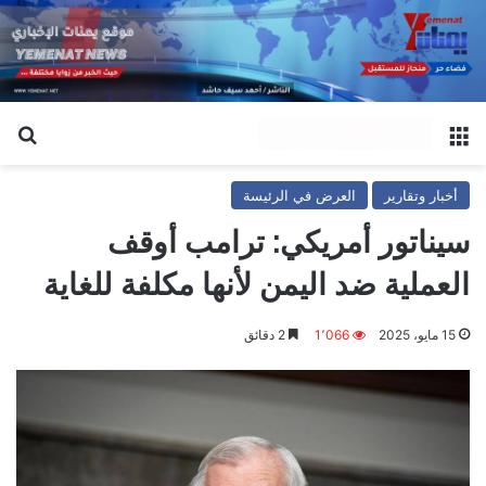
القائمة
بح
أخبار وتقارير
العرض في الرئيسة
سيناتور أمريكي: ترامب أوقف
العملية ضد اليمن لأنها مكلفة للغاية
15 مايو، 2025
1٬066
2 دقائق