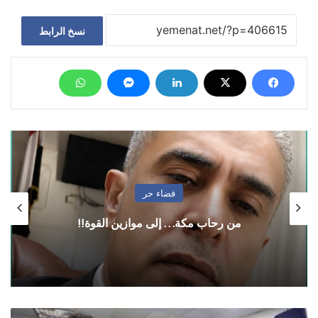
نسخ الرابط
فضاء حر
من رحاب مكة… إلى موازين القوة!!
اسعار