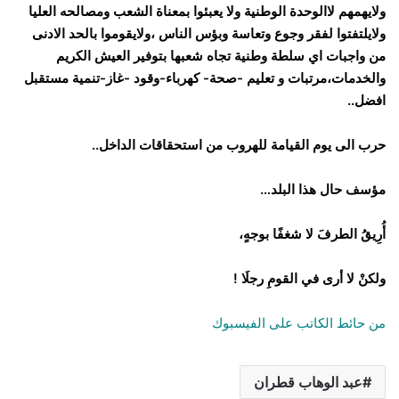
ولايهمهم لاالوحدة الوطنية ولا يعبئوا بمعناة الشعب ومصالحه العليا
ولايلتفتوا لفقر وجوع وتعاسة وبؤس الناس ،ولايقوموا بالحد الادنى
من واجبات اي سلطة وطنية تجاه شعبها بتوفير العيش الكريم
والخدمات،مرتبات و تعليم -صحة- كهرباء-وقود -غاز-تنمية مستقبل
افضل..
حرب الى يوم القيامة للهروب من استحقاقات الداخل..
مؤسف حال هذا البلد…
أُرِيقُ الطرفَ لا شغفًا بوجهٍ،
ولكنْ لا أرى في القومِ رجلَا !
من حائط الكاتب على الفيسبوك
عبد الوهاب قطران