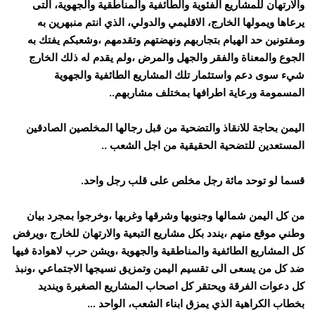
والارتهان للمشاريع الفئوية والطائفية والمناطقية والجهوية، التى
يرعاها ويمولها الخارج، الاقليمي والدولي، الذي انتم منبهرين به
ومفتونين حد الهيام بتجاربهم ونهضتهم وتقدمهم ،وشعبكم يفتك به
الجوع والمعناة والفقر والجهل والمرض ،ولم يقدم له ذلك الخارج
شيء سوى دعم واستثمار تلك المشاريع الطائفية والجهوية
المسمومة ورعاية اطرافها بمختلف مشاربهم..
اليمن بحاجة للانقاذ والتضحية من قبل رجالها المخلصين الصادقين
المستعدين للتضحية الحقيقية من اجل الشعب ..
قسما لو توحد مائة رجل مخلص على قلب رجل واحد.
من كل اليمن شمالها وجنوبها وشرقها وغربها ،وخرجوا بمجرد بيان
وطني موقع منهم ،يندد بكل مشاريع التبعية والارتهان للخارج ،ويرفض
كل المشاريع الطائفية والمناطقية والجهوية ،ويشن حرب لاهوادة فيها
ضد كل من يسعى الى تقسيم اليمن وتمزيق نسيجها الاجتماعي ،ونبذ
كل دعوات الفرقة ويحتقر كل اصحاب المشاريع الصغيرة وينديد
بخطاب الكراهية الذي يمزق ابناء الشعب، الواحد …