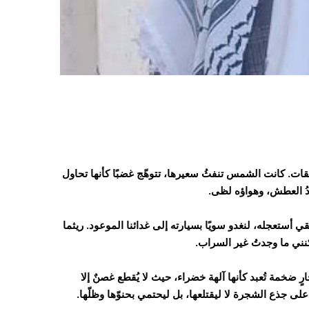
ات. كانت الشمس تنفثُ سعيرها، تتوهّج غضبًا كأنها تحاول
دُ العطش، وهواؤه لظى.
أستعجله، لنغدو سويًا بسيارته إلى غدائنا الموعود. ريثما
نني ما وجدتُ غير السراب.
ٍ ضخمة تُعبد كأنها آلهة خضراء، حيث لا يُقطع غصنٌ إلا
لى جذع الشجرة لا ليقتلعها، بل ليحتمي بحنوّها وظلّها.