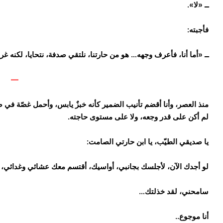
ــ «لا».
فأجبته:
ــ «أما أنا، فأعرف وجهه… هو من حارتنا، نلتقي صدفة، نتحايا، لكنه غر
—
منذ العصر، وأنا أقضم تأنيب الضمير كأنه خبزٌ يابس، وأحمل غصّة في 
لم أكن على قدر وجعه، ولا على مستوى حاجته.
يا صديقي الطيّب، يا ابن حارتي الصامت:
لو أجدك الآن، لأجلسك بجانبي، أواسيك، أقتسم معك عشائي وغدائي، و
سامحني، لقد خذلتك…
أنا موجوع..