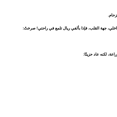
زحام.
خلي، جهة القلب، فإذا بألفي ريال تلمع في راحتي! صرختُ:
ة، لكنه عاد حزينًا: