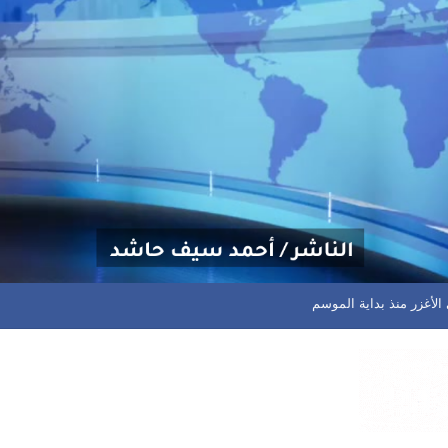
تهديداتكم وسأواصل الدفاع عن المظلومين