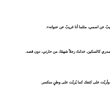
يبٌ عن اسمي، مثلما أنا غريبٌ عن عنوانه».
صدري كالسكين. خذلتُ رجلاً شهمًا، من حارتي، دون قصد.
أربّت على كتفك كما يُربّت على وطنٍ منكسر.