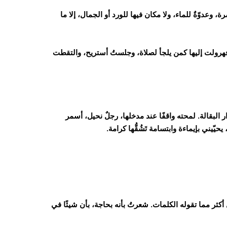
وعدوّةٌ للماء، ولا مكان فيها للورد أو الجمال، إلا ما
هرولت إليها كمن يلجأ لصلاة، وجلستُ أستريح، والتقطت
 البقالة. لمحته واقفًا عند مدخلها، رجلٌ نحيل، أسمر
يّيني بإيماءة وابتسامة تَشُقُّها كرامة.
أكثر مما تقوله الكلمات. شعرتُ بأنه بحاجة، بأن شيئًا في