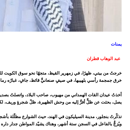
يمنات
عبد الوهاب قطران
خرجتُ من بيتي، ظهرًا، في زمهرير القيظ، متجهًا نحو سوق الكويت للق
خرق جمجمة رأسي بلهيبها، في صيفٍ صنعانيٍّ قائظ، جافٍ، غبارُه رما
أخذتُ عيدان القات الهمداني من مهيوب، صاحب البلاد، واتصلتُ بصديقي 
يصل، بحثت عن ظلٍّ أفرُّ إليه من وحش الظهيرة، ظلّ شجرةٍ وريف، لك
تذكّرتُ بنجلور، مدينة السيليكون في الهند، حيث الشوارع مظلّلة بأشجار
ويُزجُّ بالفاعل في السجن ستة أشهر، وهناك يشيّد المواطن جدار داره ع