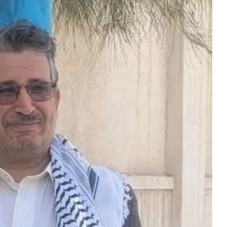
المركزي
يوقف
التعامل
مع
منشأة
منذ أسبوع واحد
صرافة
 أسعار الذهب في صنعاء وعدن
صنعاء.. البنك المرك
ب 2026
منشأة صرافة