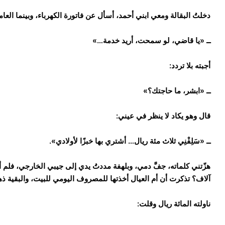
دخلتُ البقالة ومعي ابني أحمد، أسأل عن فاتورة الكهرباء، وبينما الع
ــ «يا قاضي، لو سمحت، أريد خدمة…»
أجبته بلا تردد:
ــ «ابشر، ما حاجتك؟»
قال وهو يكاد لا ينظر في عيني:
ــ «سَلِفْنِي ثلاث مئة ريال… أشتري بها خبزًا لأولادي».
هزّتني كلماته، جفَّ دمي، وبلهفة مددتُ يدي إلى جيبي الخارجي، فلم
آلاف؟ تذكرت أن أم العيال أخذتها للمصروف اليومي للبيت، والبقية ذ
ناولته المائة ريال وقلت: