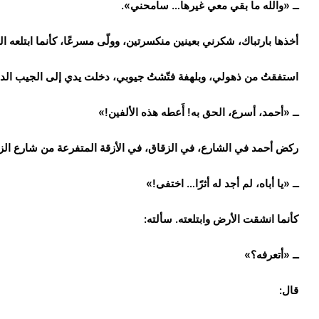
ــ «والله ما بقي معي غيرها… سامحني».
أخذها بارتباك، شكرني بعينين منكسرتين، وولّى مسرعًا، كأنما ابتلعه ال
استفقتُ من ذهولي، وبلهفة فتّشتُ جيوبي، دخلت يدي إلى الجيب الدا
ــ «أحمد، أسرع، الحق به! أَعطه هذه الألفين!»
ركض أحمد في الشارع، في الزقاق، في الأزقة المتفرعة من شارع الزراع
ــ «يا أباه، لم أجد له أثرًا… اختفى!»
كأنما انشقت الأرض وابتلعته. سألته:
ــ «أتعرفه؟»
قال: