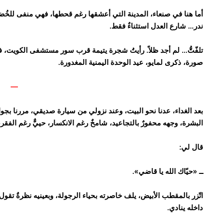
أما هنا في صنعاء، المدينة التي أعشقها رغم قحطها، فهي منفى للخُضرة، 
ندر… شارع العدل استثناءٌ فقط.
تلفّتُّ… لم أجد ظلاً. رأيتُ شجرة يتيمة قرب سور مستشفى الكويت، ف
صورة، ذكرى لمايو، عيد الوحدة اليمنية المغدورة.
—
بعد الغداء، عدنا نحو البيت، وعند نزولي من سيارة صديقي، مررنا بجوار
البشرة، وجهه محفورٌ بالتجاعيد، شامخٌ رغم الانكسار، حييٌّ رغم الفقر، يح
قال لي:
ــ «حيّاك الله يا قاضي».
اتّزر بالمقطب الأبيض، يلف خاصرته بحياء الرجولة، وبعينيه نظرةٌ تقول 
داخله ينادي.