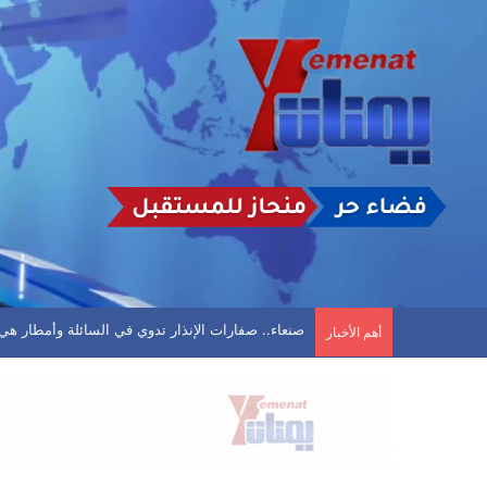
البرلماني المقطري بعد استهداف منزله: لن ترهبني 
أهم الأخبار