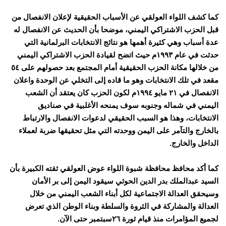
كما كشف اللواء العولقي عن الأسباب الحقيقية لإعلان الانفصال من
قبل الحزب الاشتراكي اليمني، موضحا بأن الحديث عن الانفصال له
عدة أسباب وهي كثيرة أهمها هو نتائج الانتخابات البرلمانية التي
حدثت في عام ١٩٩٣م حيث اتضح لقيادة الحزب الاشتراكي اليمني
من خلالها مكانة الحزب الحقيقية أمام المجتمع بعد حصولهم على ٥٤
مقعد في تلك الانتخابات وهو ما قاده إلى التخلي عن الوحدة واعلان
الانفصال في ٢١ مايو ١٩٩٤م لكون الحزب كان يعتقد أن الشعب
اليمني في شماله وجنوبه سوف يمنحه الأغلبية في صناديق
الانتخابات، وهذا هو السبب الحقيقي لدعوات الانفصال والارتباط
بالخارج والتآمر على اليمن ووحدته التي مثل تحقيقها ضربة لعملاء
الداخل والخارج.
كما أكد محافظ محافظة شبوة اللواء عوض العولقي ثقته الكبيرة بأن
السيد عبدالملك بدر الدين الحوثي سيقود اليمن إلى بر الأمان
وسيحقق العدالة الاجتماعية لكل أبناء الشعب اليمني من خلال
العدالة والمشاركة في الثروة والسلطة وبناء الوطن الذي تعرض
لجميع المؤامرات منذ قيام ثورة ٢٦سبتمبر حتى الآن.