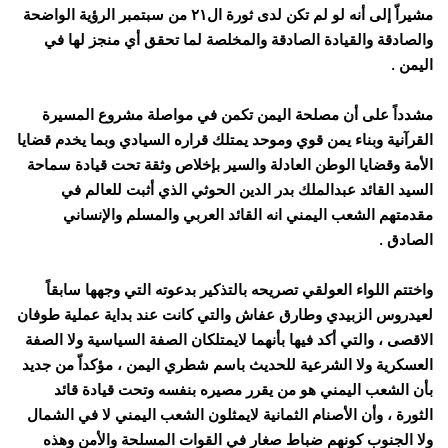
مشيراّ إلى أنه لو لم تكن لدى ثورة ال٢١ من سبتمبر الرؤية الواضحة
والصادقة والقيادة الصادقة والمخلصة لما تحقق أي منجز لها في
اليمن .
مشدداً على أن مصلحة اليمن تكمن في مواصلة مشروع المسيرة
القرآنية وبناء يمن قوي وموحد يمتلك قراره السيادي وبما يخدم قضايا
الأمة وقضايا الوطن العادلة والسير بإخلاص وثقة تحت قيادة سماحة
السيد القائد عبدالملك بدر الدين الحوثي الذي أثبت للعالم في
مقدمتهم الشعب اليمني انه القائد العربي والمسلم والإنساني
الصادق .
واختتم اللواء العولقي تصريحه بالتذكير بدعوته التي وجهها سابقاً
لعيدروس الزبيدي وطارق عفاش والتي كانت عند بداية عملية طوفان
الاقصى ، والتي أكد فيها بأنهما
لايمتلكان الصفة السياسية ولا الصفة
العسكرية ولا الشرعية للحديث باسم شطري اليمن ، مؤكداّ من جديد
بأن الشعب اليمني هو من يقرر مصيره بنفسه وتحت قيادة قائد
الثورة ، وأن الأصنام الثمانية لايمثلون الشعب اليمني لا في الشمال
ولا الجنوب كونهم ضباط صغار في القوات المسلحة والأمن وهذه