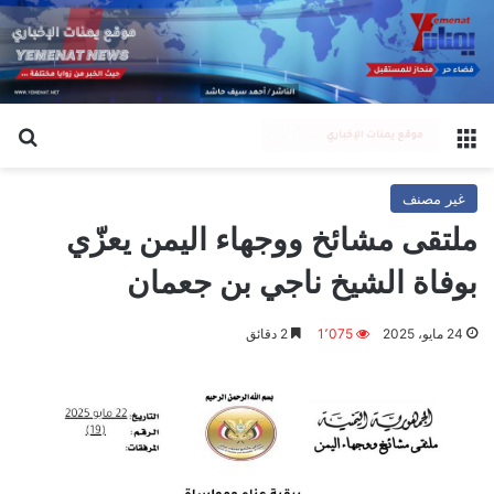
القائمة
بح
غير مصنف
ملتقى مشائخ ووجهاء اليمن يعزّي
بوفاة الشيخ ناجي بن جعمان
24 مايو، 2025
1٬075
2 دقائق