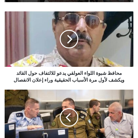
محافظ
شبوة
اللواء
العولقي
يدعو
للالتفاف
حول
القائد
ويكشف
لأول
محافظ شبوة اللواء العولقي يدعو للالتفاف حول القائد
مرة
ويكشف لأول مرة الأسباب الحقيقية وراء إعلان الانفصال
الأسباب
الحقيقية
الجيش
وراء
الإسرائيلي:
إعلان
نستعد
الانفصال
لحرب
واسعة
ومتعددة
الجبهات
بناء