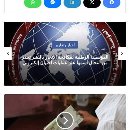
أخبار وتقارير
المؤسسة الوطنية لمكافحة الاتجار بالبشر تحذر
من انتحال اسمها عبر عمليات احتيال إلكتروني
صنعاء
..
البنك
المركزي
يعلن
بدء