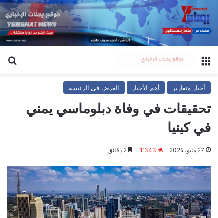
القائمة
بح
أخبار وتقارير
أهم الأخبار
العرض في الرئيسة
تحقيقات في وفاة دبلوماسي يمني
في كينيا
27 مايو، 2025
1٬343
2 دقائق