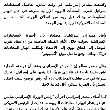
وكشفت مصادر إسرائيلية، في وقت سابق، تفاصيل استعدادات
إسرائيل لضرب المنشآت النووية الإيرانية بسرعة في حال انهيار
المفاوضات، وذلك قبل يوم من انطلاق الجولة الخامسة من
المحادثات الأمريكية الإيرانية، يوم الجمعة.
وأفاد مصدران إسرائيليان مطلعان بأن “أجهزة الاستخبارات
الإسرائيلية تحولت خلال الأيام القليلة الماضية من الاعتقاد بقرب
التوصل إلى اتفاق نووي إلى الاعتقاد بإمكانية انهيار المحادثات
قريبًا”، وذلك ، وفق ما نقل موقع “أكسيوس”.
وقال مصدر مطلع إن “الجيش الإسرائيلي يعتقد أن فرصته العملية
لشن ضربة ناجحة قد تتلاشى قريبًا، لذا يتعين على إسرائيل التحرك
بسرعة في حال فشلت المحادثات”، إلا أنه رفض توضيح سبب اعتقاد
الجيش بأن الضربة ستكون أقل فعالية لاحقًا.
كما أضاف مصدر إسرائيلي آخر أن “رئيس الوزراء الإسرائيلي بنيامين
نتنياهو ينتظر انهيار المحادثات النووية، ما قد يجعل الرئيس الأمريكي
دونالد ترامب منفتحًا أكثر على فكرة التحرك العسكري، وقد يمنح تل