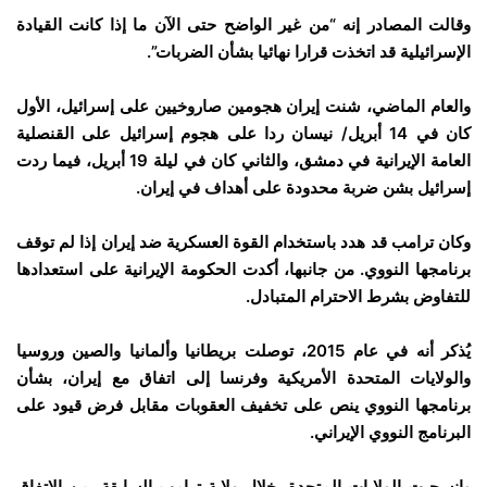
وقالت المصادر إنه “من غير الواضح حتى الآن ما إذا كانت القيادة
الإسرائيلية قد اتخذت قرارا نهائيا بشأن الضربات”.
والعام الماضي، شنت إيران هجومين صاروخيين على إسرائيل، الأول
كان في 14 أبريل/ نيسان ردا على هجوم إسرائيل على القنصلية
العامة الإيرانية في دمشق، والثاني كان في ليلة 19 أبريل، فيما ردت
إسرائيل بشن ضربة محدودة على أهداف في إيران.
وكان ترامب قد هدد باستخدام القوة العسكرية ضد إيران إذا لم توقف
برنامجها النووي. من جانبها، أكدت الحكومة الإيرانية على استعدادها
للتفاوض بشرط الاحترام المتبادل.
يُذكر أنه في عام 2015، توصلت بريطانيا وألمانيا والصين وروسيا
والولايات المتحدة الأمريكية وفرنسا إلى اتفاق مع إيران، بشأن
برنامجها النووي ينص على تخفيف العقوبات مقابل فرض قيود على
البرنامج النووي الإيراني.
وانسحبت الولايات المتحدة، خلال ولاية ترامب السابقة، من الاتفاق