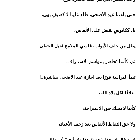
حتى باغتنا عيد الأضحى، طلع علينا لا كضيفٍ بهي،
بل ككابوسٍ يقبض على الأنفاس،
يطل من خلف الأبواب، قاسي الملامح ثقيل الخطى.
ثم، كأنما نُحاصر بمواسم الاستنزاف،
تبدأ الدراسة فورًا بعد اجازة عيد الاضحى مباشرة..!
خلافًا لكل بلاد الله،
كأننا لا نملك حق الاستراحة،
ولا حق التقاط الأنفاس بعد زحف الأعياد،
فمن قال إن هذا شعب؟ هذا وقودٌ حيّ يُستهلك.