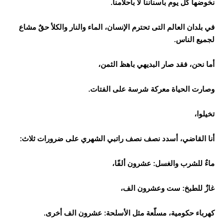
نخوضها كل يوم بأسناننا لا بأحلامنا.
في بلدان العالم التى تحترم الإنسان، الماء والنار والكلأ حقٌ مشاع
لجميع الناس.
أما نحن، فقد صار البديهي باهظ الثمن،
وصارت الحياة معركة شرسة على الفتات.
تخيلوا،
أنا القاضي، أسدد نصف نصف راتبي الشهري على ضرورات ثلاث:
ماءٌ للشرب والغسل: عشرون ألفًا،
غازٌ للطبخ: ست وعشرون الف،
كهرباء حكومية، مسلّعة مثل الأسلحة: عشرون الف أخرى.