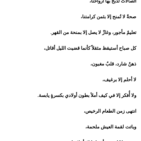
اتصالاتٌ تُذبح بها أرواحنا،
صحةٌ لا تُمنح إلا بثمن كرامتنا،
تعليمٌ مأجور، وغازٌ لا يصل إلا بمنحة من القهر.
كل صباح أستيقظ مثقلاً كأنما قضيت الليل أقاتل،
ذهنٌ شارد، قلبٌ مغبون،
لا أحلم إلا برغيف،
ولا أُفكر إلا في كيف أملأ بطون أولادي بكسرةٍ يابسة.
انتهى زمن الطعام الرخيص،
وباتت لقمة العيش ملحمة،