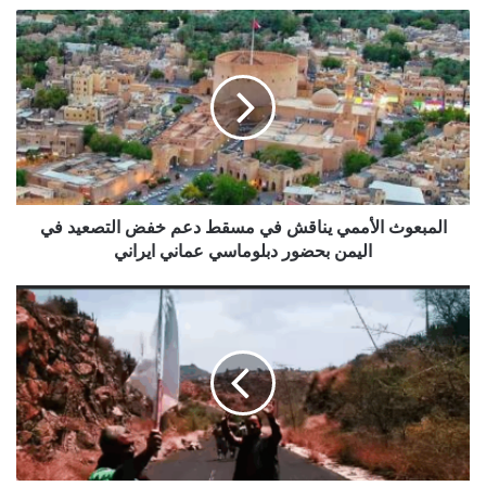
المبعوث
الأممي
يناقش
في
مسقط
دعم
خفض
التصعيد
في
اليمن
المبعوث الأممي يناقش في مسقط دعم خفض التصعيد في
بحضور
اليمن بحضور دبلوماسي عماني ايراني
دبلوماسي
عماني
ايذانا
ايراني
بفتح
الطريق
الاقليمي
الرابط
بين
صنعاء
وعدن
..