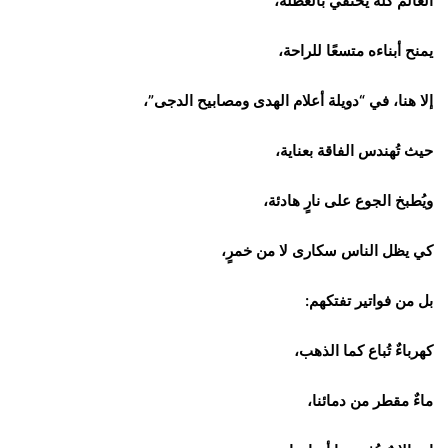
العالم كله يحتفي بالعطلة،
يمنح أبناءه متسعًا للراحة،
إلا هنا، في “دويلة أعلام الهدى ومصابيح الدجى”،
حيث تُهندس الفاقة بعناية،
ويُطبخ الجوع على نارٍ هادئة،
كي يظل الناس سكارى لا من خمرٍ،
بل من فواتير تفتكهم:
كهرباءٌ تُباع كما الذهب،
ماءٌ مقطر من دمائنا،