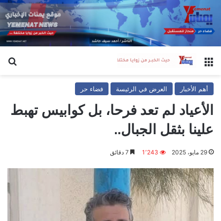
القائمة
بح
أهم الأخبار
العرض في الرئيسة
فضاء حر
الأعياد لم تعد فرحا، بل كوابيس تهبط
علينا بثقل الجبال..
29 مايو، 2025
1٬243
7 دقائق